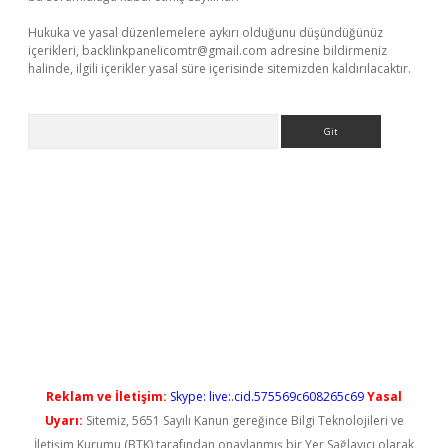
Hukuka ve yasal düzenlemelere aykırı olduğunu düşündüğünüz
içerikleri,
backlinkpanelicomtr@gmail.com
adresine bildirmeniz
halinde, ilgili içerikler yasal süre içerisinde sitemizden kaldırılacaktır.
Arama
iriş
Reklam ve İletişim:
Skype: live:.cid.575569c608265c69
Yasal
Uyarı:
Sitemiz, 5651 Sayılı Kanun gereğince Bilgi Teknolojileri ve
İletişim Kurumu (BTK) tarafından onaylanmış bir Yer Sağlayıcı olarak