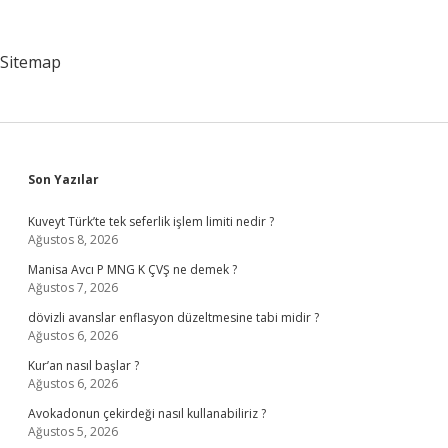
Sitemap
Sidebar
Son Yazılar
Kuveyt Türk’te tek seferlik işlem limiti nedir ?
Ağustos 8, 2026
Manisa Avcı P MNG K ÇVŞ ne demek ?
Ağustos 7, 2026
dövizli avanslar enflasyon düzeltmesine tabi midir ?
Ağustos 6, 2026
Kur’an nasıl başlar ?
Ağustos 6, 2026
Avokadonun çekirdeği nasıl kullanabiliriz ?
Ağustos 5, 2026