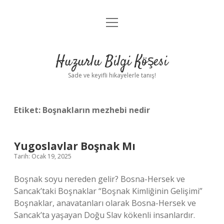
menüyü
Anasayfa
aç
Gizlilik Politikası
Huzurlu Bilgi Köşesi
Yasal Uyarı
Sade ve keyifli hikayelerle tanış!
Hakkımızda
Etiket:
Boşnakların mezhebi nedir
Yugoslavlar Boşnak Mı
Tarih: Ocak 19, 2025
Boşnak soyu nereden gelir? Bosna-Hersek ve
Sancak’taki Boşnaklar “Boşnak Kimliğinin Gelişimi”
Boşnaklar, anavatanları olarak Bosna-Hersek ve
Sancak’ta yaşayan Doğu Slav kökenli insanlardır.