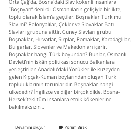
Orta Çağ’da, Bosna’daki Slav kökenli insanlara
“Boşnyan” denirdi. Osmanlıların gelişiyle birlikte,
toplu olarak İslam’a geçtiler. Boşnaklar Türk mü
Slav mi? Polonyalılar, Çekler ve Slovaklar Batı
Slavları grubuna aittir. Güney Slavları grubu
Boşnaklar, Hırvatlar, Sırplar, Pomaklar, Karadağlılar,
Bulgarlar, Slovenler ve Makedonları içerir.
Boşnaklar hangi Türk boyundan? Bunlar, Osmanlı
Devleti’nin iskân politikası sonucu Balkanlara
yerleştirilen Anadolu’daki Yörükler ile kuzeyden
gelen Kıpçak-Kuman boylarından oluşan Türk
topluluklarının torunlarıdır. Boşnaklar hangi
ülkededir? İngilizce ve diğer birçok dilde, Bosna-
Hersek’teki tüm insanlara etnik kökenlerine
bakılmaksızın…
Yugoslavlar
Devamını okuyun
Yorum Bırak
Boşnak
Mı