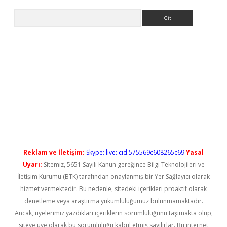
Arama
riş
Reklam ve İletişim:
Skype: live:.cid.575569c608265c69
Yasal
Uyarı:
Sitemiz, 5651 Sayılı Kanun gereğince Bilgi Teknolojileri ve
İletişim Kurumu (BTK) tarafından onaylanmış bir Yer Sağlayıcı olarak
hizmet vermektedir. Bu nedenle, sitedeki içerikleri proaktif olarak
denetleme veya araştırma yükümlülüğümüz bulunmamaktadır.
Ancak, üyelerimiz yazdıkları içeriklerin sorumluluğunu taşımakta olup,
siteye üye olarak bu sorumluluğu kabul etmiş sayılırlar. Bu internet