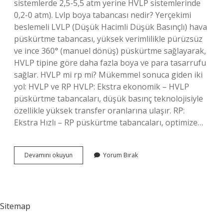
sistemlerde 2,5-5,5 atm yerine HVLP sistemlerinde
0,2-0 atm). Lvlp boya tabancası nedir? Yerçekimi
beslemeli LVLP (Düşük Hacimli Düşük Basınçlı) hava
püskürtme tabancası, yüksek verimlilikle pürüzsüz
ve ince 360° (manuel dönüş) püskürtme sağlayarak,
HVLP tipine göre daha fazla boya ve para tasarrufu
sağlar. HVLP mi rp mi? Mükemmel sonuca giden iki
yol: HVLP ve RP HVLP: Ekstra ekonomik – HVLP
püskürtme tabancaları, düşük basınç teknolojisiyle
özellikle yüksek transfer oranlarına ulaşır. RP:
Ekstra Hızlı – RP püskürtme tabancaları, optimize…
Boya
Devamını okuyun
Yorum Bırak
Tabancasında
Hvlp
Ne
Demek
Sitemap