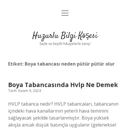
menüyü
Anasayfa
aç
Gizlilik Politikası
Huzurlu Bilgi Köşesi
Yasal Uyarı
Sade ve keyifli hikayelerle tanış!
Hakkımızda
Etiket:
Boya tabancası neden pütür pütür olur
Boya Tabancasında Hvlp Ne Demek
Tarih: Kasım 9, 2024
HVLP tabanca nedir? HVLP tabancaları, tabancanın
içindeki hava kanallarının yeterli hava teminini
sağlayacak şekilde tasarlanmıştır. Boya yüksek
akışla ancak düşük basınçla uygulanır (geleneksel