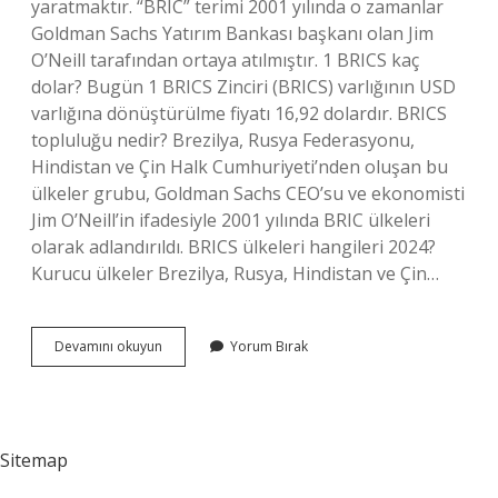
yaratmaktır. “BRIC” terimi 2001 yılında o zamanlar
Goldman Sachs Yatırım Bankası başkanı olan Jim
O’Neill tarafından ortaya atılmıştır. 1 BRICS kaç
dolar? Bugün 1 BRICS Zinciri (BRICS) varlığının USD
varlığına dönüştürülme fiyatı 16,92 dolardır. BRICS
topluluğu nedir? Brezilya, Rusya Federasyonu,
Hindistan ve Çin Halk Cumhuriyeti’nden oluşan bu
ülkeler grubu, Goldman Sachs CEO’su ve ekonomisti
Jim O’Neill’in ifadesiyle 2001 yılında BRIC ülkeleri
olarak adlandırıldı. BRICS ülkeleri hangileri 2024?
Kurucu ülkeler Brezilya, Rusya, Hindistan ve Çin…
Brics
Devamını okuyun
Yorum Bırak
Ne
Işe
Yarar
Sitemap