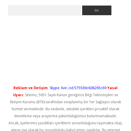
Arama
iriş
Reklam ve İletişim:
Skype: live:.cid.575569c608265c69
Yasal
Uyarı:
Sitemiz, 5651 Sayılı Kanun gereğince Bilgi Teknolojileri ve
İletişim Kurumu (BTK) tarafından onaylanmış bir Yer Sağlayıcı olarak
hizmet vermektedir. Bu nedenle, sitedeki içerikleri proaktif olarak
denetleme veya araştırma yükümlülüğümüz bulunmamaktadır.
Ancak, üyelerimiz yazdıkları içeriklerin sorumluluğunu taşımakta olup,
siteye üye olarak bu sorumluluğu kabul etmiş sayılırlar. Bu internet