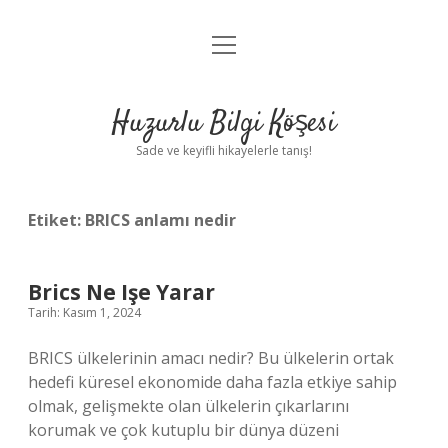
menüyü
Anasayfa
aç
Gizlilik Politikası
Huzurlu Bilgi Köşesi
Yasal Uyarı
Sade ve keyifli hikayelerle tanış!
Hakkımızda
Etiket:
BRICS anlamı nedir
Brics Ne Işe Yarar
Tarih: Kasım 1, 2024
BRICS ülkelerinin amacı nedir? Bu ülkelerin ortak
hedefi küresel ekonomide daha fazla etkiye sahip
olmak, gelişmekte olan ülkelerin çıkarlarını
korumak ve çok kutuplu bir dünya düzeni