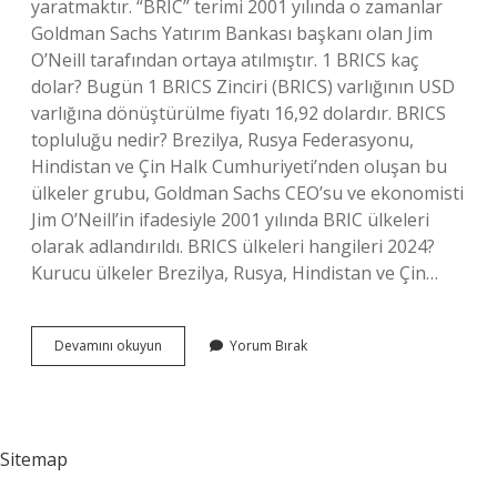
yaratmaktır. “BRIC” terimi 2001 yılında o zamanlar
Goldman Sachs Yatırım Bankası başkanı olan Jim
O’Neill tarafından ortaya atılmıştır. 1 BRICS kaç
dolar? Bugün 1 BRICS Zinciri (BRICS) varlığının USD
varlığına dönüştürülme fiyatı 16,92 dolardır. BRICS
topluluğu nedir? Brezilya, Rusya Federasyonu,
Hindistan ve Çin Halk Cumhuriyeti’nden oluşan bu
ülkeler grubu, Goldman Sachs CEO’su ve ekonomisti
Jim O’Neill’in ifadesiyle 2001 yılında BRIC ülkeleri
olarak adlandırıldı. BRICS ülkeleri hangileri 2024?
Kurucu ülkeler Brezilya, Rusya, Hindistan ve Çin…
Brics
Devamını okuyun
Yorum Bırak
Ne
Işe
Yarar
Sitemap