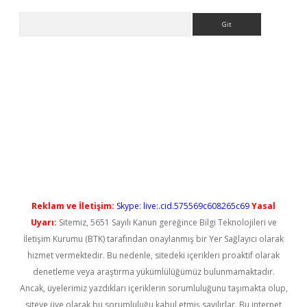
Arama
iriş
Reklam ve İletişim:
Skype: live:.cid.575569c608265c69
Yasal
Uyarı:
Sitemiz, 5651 Sayılı Kanun gereğince Bilgi Teknolojileri ve
İletişim Kurumu (BTK) tarafından onaylanmış bir Yer Sağlayıcı olarak
hizmet vermektedir. Bu nedenle, sitedeki içerikleri proaktif olarak
denetleme veya araştırma yükümlülüğümüz bulunmamaktadır.
Ancak, üyelerimiz yazdıkları içeriklerin sorumluluğunu taşımakta olup,
siteye üye olarak bu sorumluluğu kabul etmiş sayılırlar. Bu internet