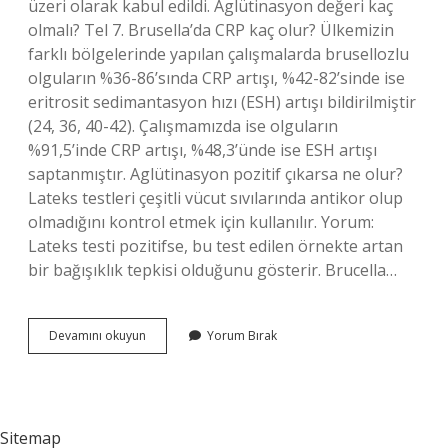
üzeri olarak kabul edildi. Aglütinasyon değeri kaç
olmalı? Tel 7. Brusella’da CRP kaç olur? Ülkemizin
farklı bölgelerinde yapılan çalışmalarda brusellozlu
olguların %36-86’sında CRP artışı, %42-82’sinde ise
eritrosit sedimantasyon hızı (ESH) artışı bildirilmiştir
(24, 36, 40-42). Çalışmamızda ise olguların
%91,5’inde CRP artışı, %48,3’ünde ise ESH artışı
saptanmıştır. Aglütinasyon pozitif çıkarsa ne olur?
Lateks testleri çeşitli vücut sıvılarında antikor olup
olmadığını kontrol etmek için kullanılır. Yorum:
Lateks testi pozitifse, bu test edilen örnekte artan
bir bağışıklık tepkisi olduğunu gösterir. Brucella…
Brucella
Devamını okuyun
Yorum Bırak
Aglütinasyon
Değeri
Kaç
Olmalı
Sitemap