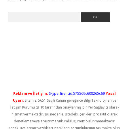
Arama
et giriş
Reklam ve İletişim:
Skype: live:.cid.575569c608265c69
Yasal
Uyarı:
Sitemiz, 5651 Sayılı Kanun gereğince Bilgi Teknolojileri ve
İletişim Kurumu (BTK) tarafından onaylanmış bir Yer Sağlayıcı olarak
hizmet vermektedir. Bu nedenle, sitedeki içerikleri proaktif olarak
denetleme veya araştırma yükümlülüğümüz bulunmamaktadır.
Ancak, üyelerimiz yazdıkları içeriklerin sorumluluğunu taşımakta olup,