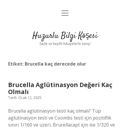
menüyü
Anasayfa
aç
Gizlilik Politikası
Huzurlu Bilgi Köşesi
Yasal Uyarı
Sade ve keyifli hikayelerle tanış!
Hakkımızda
Etiket:
Brucella kaç derecede olur
Brucella Aglütinasyon Değeri Kaç
Olmalı
Tarih: Ocak 12, 2025
Brucella aglütinasyon testi kaç olmalı? Tüp
aglütinasyon testi ve Coombs testi için pozitiflik
sınırı 1/160 ve üzeri, Brucellacapt için ise 1/320 ve