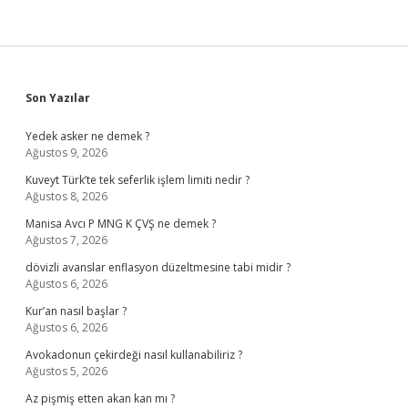
Sidebar
Son Yazılar
Yedek asker ne demek ?
Ağustos 9, 2026
Kuveyt Türk’te tek seferlik işlem limiti nedir ?
Ağustos 8, 2026
Manisa Avcı P MNG K ÇVŞ ne demek ?
Ağustos 7, 2026
dövizli avanslar enflasyon düzeltmesine tabi midir ?
Ağustos 6, 2026
Kur’an nasıl başlar ?
Ağustos 6, 2026
Avokadonun çekirdeği nasıl kullanabiliriz ?
Ağustos 5, 2026
Az pişmiş etten akan kan mı ?