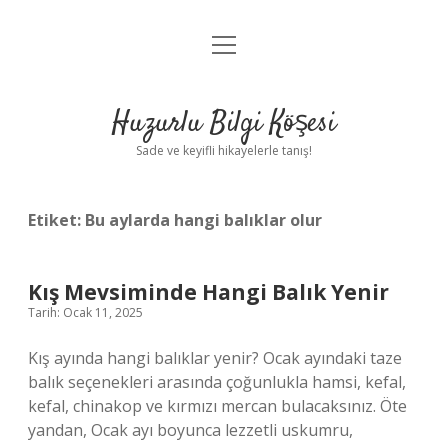
menüyü
Anasayfa
aç
Gizlilik Politikası
Huzurlu Bilgi Köşesi
Yasal Uyarı
Sade ve keyifli hikayelerle tanış!
Hakkımızda
Etiket:
Bu aylarda hangi balıklar olur
Kış Mevsiminde Hangi Balık Yenir
Tarih: Ocak 11, 2025
Kış ayında hangi balıklar yenir? Ocak ayındaki taze
balık seçenekleri arasında çoğunlukla hamsi, kefal,
kefal, chinakop ve kırmızı mercan bulacaksınız. Öte
yandan, Ocak ayı boyunca lezzetli uskumru,