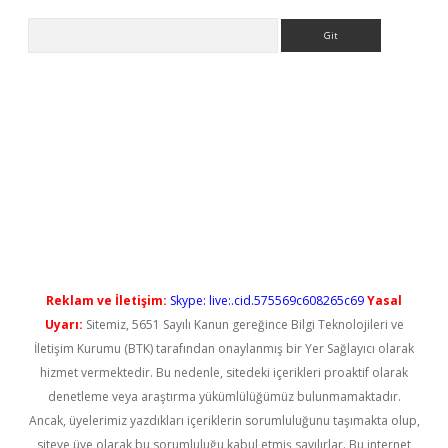
Arama
iriş
Reklam ve İletişim:
Skype: live:.cid.575569c608265c69
Yasal
Uyarı:
Sitemiz, 5651 Sayılı Kanun gereğince Bilgi Teknolojileri ve
İletişim Kurumu (BTK) tarafından onaylanmış bir Yer Sağlayıcı olarak
hizmet vermektedir. Bu nedenle, sitedeki içerikleri proaktif olarak
denetleme veya araştırma yükümlülüğümüz bulunmamaktadır.
Ancak, üyelerimiz yazdıkları içeriklerin sorumluluğunu taşımakta olup,
siteye üye olarak bu sorumluluğu kabul etmiş sayılırlar. Bu internet