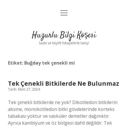
menüyü
Anasayfa
aç
Gizlilik Politikası
Huzurlu Bilgi Köşesi
Yasal Uyarı
Sade ve keyifli hikayelerle tanış!
Hakkımızda
Etiket:
Buğday tek çenekli mi
Tek Çenekli Bitkilerde Ne Bulunmaz
Tarih: Ekim 27, 2024
Tek çenekli bitkilerde ne yok? Dikotiledon bitkilerin
aksine, monokotiledon bitki gövdelerinde korteks
tabakası yoktur ve vasküler demetler dağınıktır.
Ayrıca kambiyum ve öz bölgesi dahil değildir. Tek