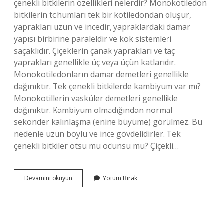
çenekli bitkilerin özellikleri nelerdir? Monokotiledon
bitkilerin tohumları tek bir kotiledondan oluşur,
yaprakları uzun ve incedir, yapraklardaki damar
yapısı birbirine paraleldir ve kök sistemleri
saçaklıdır. Çiçeklerin çanak yaprakları ve taç
yaprakları genellikle üç veya üçün katlarıdır.
Monokotiledonların damar demetleri genellikle
dağınıktır. Tek çenekli bitkilerde kambiyum var mı?
Monokotillerin vasküler demetleri genellikle
dağınıktır. Kambiyum olmadığından normal
sekonder kalınlaşma (enine büyüme) görülmez. Bu
nedenle uzun boylu ve ince gövdelidirler. Tek
çenekli bitkiler otsu mu odunsu mu? Çiçekli…
Tek
Devamını okuyun
Yorum Bırak
Çenekli
Bitkilerde
Ne
Bulunmaz