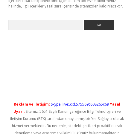
içerikleri,
backlinkpanelicomtr@gmail.com
adresine bildirmeniz
halinde, ilgili içerikler yasal süre içerisinde sitemizden kaldırılacaktır.
Arama
iriş
Reklam ve İletişim:
Skype: live:.cid.575569c608265c69
Yasal
Uyarı:
Sitemiz, 5651 Sayılı Kanun gereğince Bilgi Teknolojileri ve
İletişim Kurumu (BTK) tarafından onaylanmış bir Yer Sağlayıcı olarak
hizmet vermektedir. Bu nedenle, sitedeki içerikleri proaktif olarak
denetleme veya araştırma yükümlülüğümüz bulunmamaktadır.