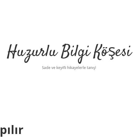
Huzurlu Bilgi Köşesi
Sade ve keyifli hikayelerle tanış!
pılır