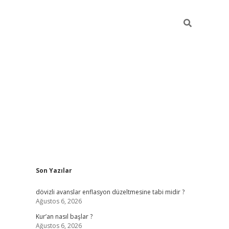
Sidebar
Son Yazılar
ilbet giriş
dövizli avanslar enflasyon düzeltmesine tabi midir ?
Ağustos 6, 2026
Kur’an nasıl başlar ?
Ağustos 6, 2026