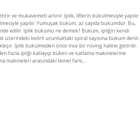
tirir ve mukavemeti artırır. İplik, liflerin bükülmesiyle yapılır
bükülmesiyle yapılır. Yumuşak büküm, az sayıda bükümdür. Bu,
lde edilir. İplik bükümü ne demek? Büküm, ipliğin kendi
ik üzerindeki belirli uzunluktaki spiral sayısına büküm denir.
şir. İplik bükülmeden önce ince bir roving haline getirilir.
en fazla ipliği katlayıp büken ve katlama makinelerine
a makineleri arasındaki temel fark;…