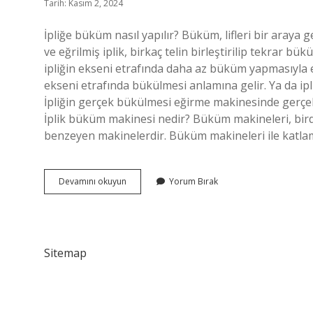
Tarih: Kasım 2, 2024
İpliğe büküm nasıl yapılır? Büküm, lifleri bir araya ge
ve eğrilmiş iplik, birkaç telin birleştirilip tekrar 
ipliğin ekseni etrafında daha az büküm yapmasıyla e
ekseni etrafında bükülmesi anlamına gelir. Ya da ipl
İpliğin gerçek bükülmesi eğirme makinesinde gerçekle
İplik büküm makinesi nedir? Büküm makineleri, bird
benzeyen makinelerdir. Büküm makineleri ile katlam
İPlik
Devamını okuyun
Yorum Bırak
Büküm
Nasıl
Yapılır
Sitemap