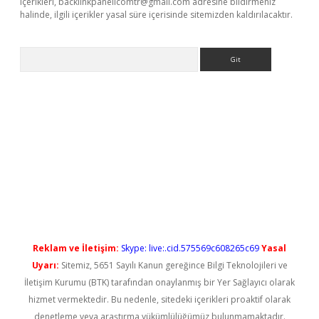
içerikleri,
backlinkpanelicomtr@gmail.com
adresine bildirmeniz
halinde, ilgili içerikler yasal süre içerisinde sitemizden kaldırılacaktır.
Arama
iriş
Reklam ve İletişim:
Skype: live:.cid.575569c608265c69
Yasal
Uyarı:
Sitemiz, 5651 Sayılı Kanun gereğince Bilgi Teknolojileri ve
İletişim Kurumu (BTK) tarafından onaylanmış bir Yer Sağlayıcı olarak
hizmet vermektedir. Bu nedenle, sitedeki içerikleri proaktif olarak
denetleme veya araştırma yükümlülüğümüz bulunmamaktadır.