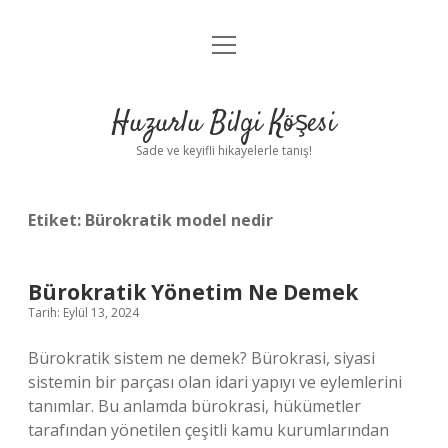
menüyü
Anasayfa
aç
Gizlilik Politikası
Huzurlu Bilgi Köşesi
Yasal Uyarı
Sade ve keyifli hikayelerle tanış!
Hakkımızda
Etiket:
Bürokratik model nedir
Bürokratik Yönetim Ne Demek
Tarih: Eylül 13, 2024
Bürokratik sistem ne demek? Bürokrasi, siyasi
sistemin bir parçası olan idari yapıyı ve eylemlerini
tanımlar. Bu anlamda bürokrasi, hükümetler
tarafından yönetilen çeşitli kamu kurumlarından