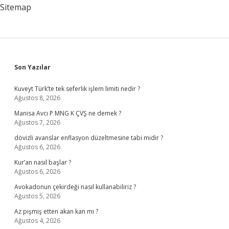
Sitemap
Sidebar
Son Yazılar
Kuveyt Türk’te tek seferlik işlem limiti nedir ?
Ağustos 8, 2026
Manisa Avcı P MNG K ÇVŞ ne demek ?
Ağustos 7, 2026
dövizli avanslar enflasyon düzeltmesine tabi midir ?
Ağustos 6, 2026
Kur’an nasıl başlar ?
Ağustos 6, 2026
Avokadonun çekirdeği nasıl kullanabiliriz ?
Ağustos 5, 2026
Az pişmiş etten akan kan mı ?
Ağustos 4, 2026