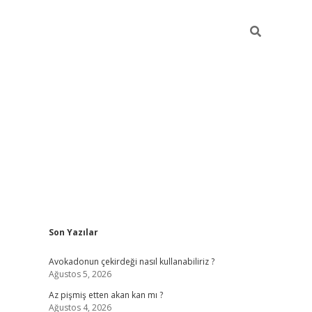
Sidebar
Son Yazılar
ilbet giriş
Avokadonun çekirdeği nasıl kullanabiliriz ?
Ağustos 5, 2026
Az pişmiş etten akan kan mı ?
Ağustos 4, 2026