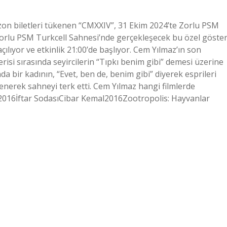
zon biletleri tükenen “CMXXIV”, 31 Ekim 2024’te Zorlu PSM
orlu PSM Turkcell Sahnesi’nde gerçekleşecek bu özel göster
açılıyor ve etkinlik 21:00’de başlıyor. Cem Yılmaz’ın son
isi sırasında seyircilerin “Tıpkı benim gibi” demesi üzerine
da bir kadının, “Evet, ben de, benim gibi” diyerek esprileri
nerek sahneyi terk etti. Cem Yılmaz hangi filmlerde
f2016İftar SodasıCibar Kemal2016Zootropolis: Hayvanlar