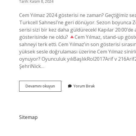
Tarih: Kasım 8, 2024
Cem Yılmaz 2024 gösterisi ne zaman? Geçtiğimiz se
Turkcell Sahnesi’ne geri dönüyor. Sezon boyunca Z
serisi sizi bir kez daha güldürecek! Kapılar 20:00’de 
gösterisinde ne oldu?
Cem Yılmaz, stand-up göster
sahneyi terk etti. Cem Yılmaz’ın son gösterisi sırasın
yüksek sesle doğrulaması üzerine Cem Yılmaz sinirle
oynuyor? Oyunculuk yılıBaşlıkRol2017Arif v 216Ari
ŞehriNick…
Cem
Devamını okuyun
Yorum Bırak
Yılmazın
Kaç
Gösterisi
Var
Sitemap