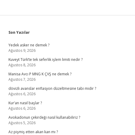
Sidebar
Son Yazılar
Yedek asker ne demek ?
Ağustos 9, 2026
Kuveyt Türk’te tek seferlik işlem limiti nedir ?
Ağustos 8, 2026
Manisa Avcı P MNG K ÇVŞ ne demek ?
Ağustos 7, 2026
dövizli avanslar enflasyon düzeltmesine tabi midir ?
Ağustos 6, 2026
Kur’an nasıl başlar ?
Ağustos 6, 2026
Avokadonun çekirdeği nasıl kullanabiliriz ?
Ağustos 5, 2026
Az pişmiş etten akan kan mı ?