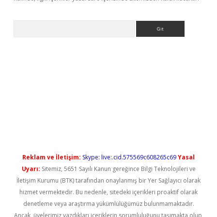
Arama
iriş
Reklam ve İletişim:
Skype: live:.cid.575569c608265c69
Yasal
Uyarı:
Sitemiz, 5651 Sayılı Kanun gereğince Bilgi Teknolojileri ve
İletişim Kurumu (BTK) tarafından onaylanmış bir Yer Sağlayıcı olarak
hizmet vermektedir. Bu nedenle, sitedeki içerikleri proaktif olarak
denetleme veya araştırma yükümlülüğümüz bulunmamaktadır.
Ancak, üyelerimiz yazdıkları içeriklerin sorumluluğunu taşımakta olup,