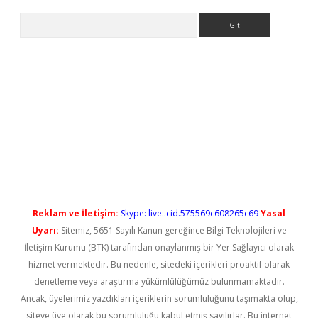
Arama
iriş
Reklam ve İletişim:
Skype: live:.cid.575569c608265c69
Yasal
Uyarı:
Sitemiz, 5651 Sayılı Kanun gereğince Bilgi Teknolojileri ve
İletişim Kurumu (BTK) tarafından onaylanmış bir Yer Sağlayıcı olarak
hizmet vermektedir. Bu nedenle, sitedeki içerikleri proaktif olarak
denetleme veya araştırma yükümlülüğümüz bulunmamaktadır.
Ancak, üyelerimiz yazdıkları içeriklerin sorumluluğunu taşımakta olup,
siteye üye olarak bu sorumluluğu kabul etmiş sayılırlar. Bu internet