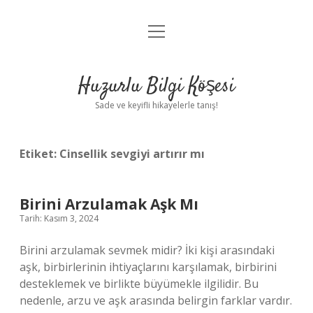
menüyü
Anasayfa
aç
Gizlilik Politikası
Huzurlu Bilgi Köşesi
Yasal Uyarı
Sade ve keyifli hikayelerle tanış!
Hakkımızda
Etiket:
Cinsellik sevgiyi artırır mı
Birini Arzulamak Aşk Mı
Tarih: Kasım 3, 2024
Birini arzulamak sevmek midir? İki kişi arasındaki
aşk, birbirlerinin ihtiyaçlarını karşılamak, birbirini
desteklemek ve birlikte büyümekle ilgilidir. Bu
nedenle, arzu ve aşk arasında belirgin farklar vardır.