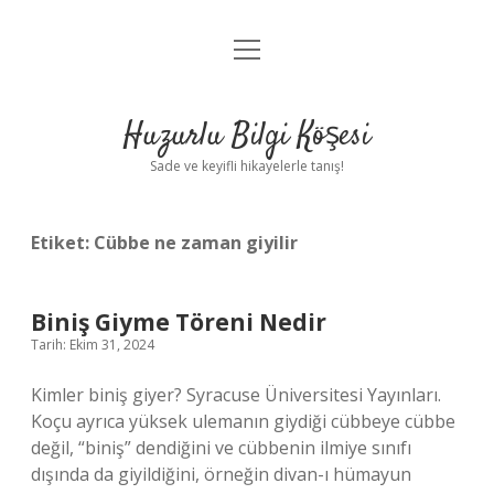
menüyü
Anasayfa
aç
Gizlilik Politikası
Huzurlu Bilgi Köşesi
Yasal Uyarı
Sade ve keyifli hikayelerle tanış!
Hakkımızda
Etiket:
Cübbe ne zaman giyilir
Biniş Giyme Töreni Nedir
Tarih: Ekim 31, 2024
Kimler biniş giyer? Syracuse Üniversitesi Yayınları.
Koçu ayrıca yüksek ulemanın giydiği cübbeye cübbe
değil, “biniş” dendiğini ve cübbenin ilmiye sınıfı
dışında da giyildiğini, örneğin divan-ı hümayun