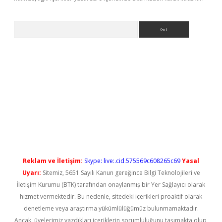
Arama
iriş
Reklam ve İletişim:
Skype: live:.cid.575569c608265c69
Yasal
Uyarı:
Sitemiz, 5651 Sayılı Kanun gereğince Bilgi Teknolojileri ve
İletişim Kurumu (BTK) tarafından onaylanmış bir Yer Sağlayıcı olarak
hizmet vermektedir. Bu nedenle, sitedeki içerikleri proaktif olarak
denetleme veya araştırma yükümlülüğümüz bulunmamaktadır.
Ancak, üyelerimiz yazdıkları içeriklerin sorumluluğunu taşımakta olup,