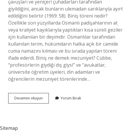
çavuşları ve yeniçeri çuhadarları tarafından
giyildiğini, ancak bunların ulemadan sarıklarıyla ayırt
edildiğini belirtir (1969: 58). Biniş töreni nedir?
Özellikle son yüzyıllarda Osmanlı padişahlarının at
veya kraliyet kayıklarıyla yaptıkları kısa süreli geziler
için kullanılan bir deyimdir. Osmanlılar tarafından
kullanılan terim, hükümdarın halka açık bir camide
cuma namazını kılması ve bu sırada yapılan töreni
ifade ederdi. Biniş ne demek mezuniyet? Cübbe,
“profesörlerin giydiği dış giysi” ve “avukatlar,
üniversite öğretim üyeleri, din adamları ve
öğrencilerin mezuniyet törenlerinde…
Biniş
Devamını okuyun
Yorum Bırak
Giyme
Töreni
Nedir
Sitemap