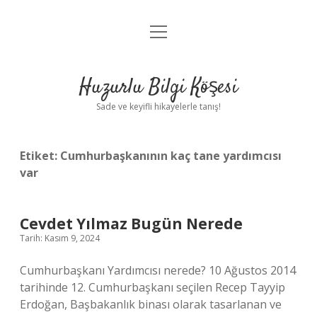
menüyü
Anasayfa
aç
Gizlilik Politikası
Huzurlu Bilgi Köşesi
Yasal Uyarı
Sade ve keyifli hikayelerle tanış!
Hakkımızda
Etiket:
Cumhurbaşkanının kaç tane yardımcısı
var
Cevdet Yılmaz Bugün Nerede
Tarih: Kasım 9, 2024
Cumhurbaşkanı Yardımcısı nerede? 10 Ağustos 2014
tarihinde 12. Cumhurbaşkanı seçilen Recep Tayyip
Erdoğan, Başbakanlık binası olarak tasarlanan ve