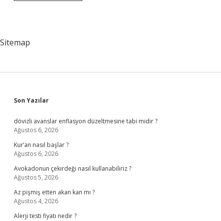
Yılmaz
Bugün
Nerede
Sitemap
Sidebar
Son Yazılar
dövizli avanslar enflasyon düzeltmesine tabi midir ?
Ağustos 6, 2026
Kur’an nasıl başlar ?
Ağustos 6, 2026
Avokadonun çekirdeği nasıl kullanabiliriz ?
Ağustos 5, 2026
Az pişmiş etten akan kan mı ?
Ağustos 4, 2026
Alerji testi fiyatı nedir ?