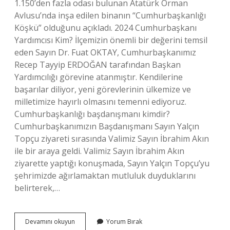
1.150’den fazla odası bulunan Atatürk Orman
Avlusu’nda inşa edilen binanın “Cumhurbaşkanlığı
Köşkü” olduğunu açıkladı. 2024 Cumhurbaşkanı
Yardımcısı Kim? İlçemizin önemli bir değerini temsil
eden Sayın Dr. Fuat OKTAY, Cumhurbaşkanımız
Recep Tayyip ERDOĞAN tarafından Başkan
Yardımcılığı görevine atanmıştır. Kendilerine
başarılar diliyor, yeni görevlerinin ülkemize ve
milletimize hayırlı olmasını temenni ediyoruz.
Cumhurbaşkanlığı başdanışmanı kimdir?
Cumhurbaşkanımızın Başdanışmanı Sayın Yalçın
Topçu ziyareti sırasında Valimiz Sayın İbrahim Akın
ile bir araya geldi. Valimiz Sayın İbrahim Akın
ziyarette yaptığı konuşmada, Sayın Yalçın Topçu’yu
şehrimizde ağırlamaktan mutluluk duyduklarını
belirterek,…
Cevdet
Devamını okuyun
Yorum Bırak