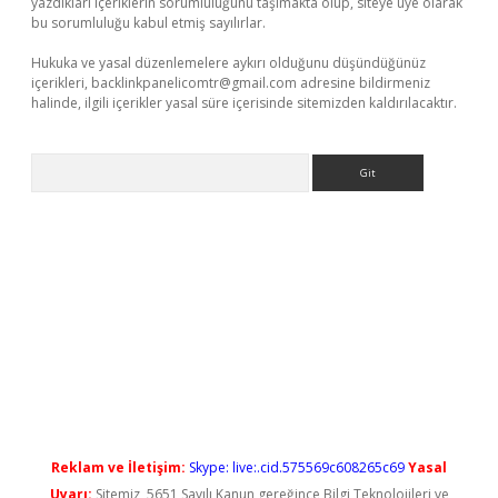
yazdıkları içeriklerin sorumluluğunu taşımakta olup, siteye üye olarak
bu sorumluluğu kabul etmiş sayılırlar.
Hukuka ve yasal düzenlemelere aykırı olduğunu düşündüğünüz
içerikleri,
backlinkpanelicomtr@gmail.com
adresine bildirmeniz
halinde, ilgili içerikler yasal süre içerisinde sitemizden kaldırılacaktır.
Arama
iriş
Reklam ve İletişim:
Skype: live:.cid.575569c608265c69
Yasal
Uyarı:
Sitemiz, 5651 Sayılı Kanun gereğince Bilgi Teknolojileri ve