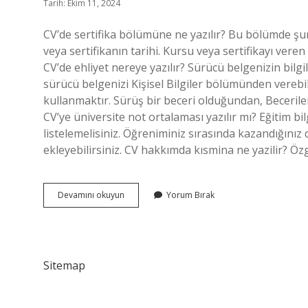
Tarih: Ekim 11, 2024
CV’de sertifika bölümüne ne yazılır? Bu bölümde şunl
veya sertifikanın tarihi. Kursu veya sertifikayı vere
CV’de ehliyet nereye yazılır? Sürücü belgenizin bilg
sürücü belgenizi Kişisel Bilgiler bölümünden verebi
kullanmaktır. Sürüş bir beceri olduğundan, Beceriler 
CV’ye üniversite not ortalaması yazılır mı? Eğitim bil
listelemelisiniz. Öğreniminiz sırasında kazandığınız 
ekleyebilirsiniz. CV hakkımda kısmina ne yazilir? Ö
Cv
Devamını okuyun
Yorum Bırak
De
Eğitim
Kurumu
Kısmına
Ne
Sitemap
Yazılır