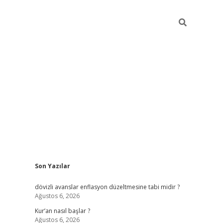
Sidebar
Son Yazılar
ilbet giriş
dövizli avanslar enflasyon düzeltmesine tabi midir ?
Ağustos 6, 2026
Kur’an nasıl başlar ?
Ağustos 6, 2026