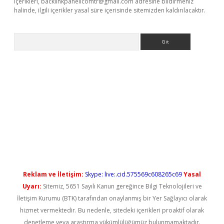
içerikleri,
backlinkpanelicomtr@gmail.com
adresine bildirmeniz
halinde, ilgili içerikler yasal süre içerisinde sitemizden kaldırılacaktır.
Arama
iriş
Reklam ve İletişim:
Skype: live:.cid.575569c608265c69
Yasal
Uyarı:
Sitemiz, 5651 Sayılı Kanun gereğince Bilgi Teknolojileri ve
İletişim Kurumu (BTK) tarafından onaylanmış bir Yer Sağlayıcı olarak
hizmet vermektedir. Bu nedenle, sitedeki içerikleri proaktif olarak
denetleme veya araştırma yükümlülüğümüz bulunmamaktadır.