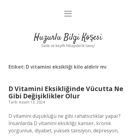
menüyü
Anasayfa
aç
Gizlilik Politikası
Huzurlu Bilgi Köşesi
Yasal Uyarı
Sade ve keyifli hikayelerle tanış!
Hakkımızda
Etiket:
D vitamini eksikliği kilo aldirir mı
D Vitamini Eksikliğinde Vücutta Ne
Gibi Değişiklikler Olur
Tarih: Kasım 13, 2024
D vitamini düşüklüğü ne gibi rahatsızlıklar yapar?
İnsanlarda D vitamini eksikliği; kanser, kronik
yorgunluk, diyabet, yüksek tansiyon, depresyon,