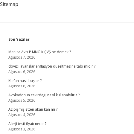
Gibi
Sitemap
Değişiklikler
Olur
Sidebar
Son Yazılar
Manisa Avcı P MNG K ÇVŞ ne demek ?
Ağustos 7, 2026
dövizli avanslar enflasyon düzeltmesine tabi midir ?
Ağustos 6, 2026
Kur’an nasıl başlar ?
Ağustos 6, 2026
Avokadonun çekirdeği nasıl kullanabiliriz ?
Ağustos 5, 2026
Az pişmiş etten akan kan mı ?
Ağustos 4, 2026
Alerji testi fiyatı nedir ?
Ağustos 3, 2026