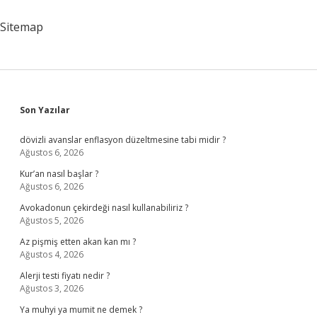
Ne
Gibi
Sitemap
Değişiklikler
Olur
Sidebar
Son Yazılar
dövizli avanslar enflasyon düzeltmesine tabi midir ?
Ağustos 6, 2026
Kur’an nasıl başlar ?
Ağustos 6, 2026
Avokadonun çekirdeği nasıl kullanabiliriz ?
Ağustos 5, 2026
Az pişmiş etten akan kan mı ?
Ağustos 4, 2026
Alerji testi fiyatı nedir ?
Ağustos 3, 2026
Ya muhyi ya mumit ne demek ?