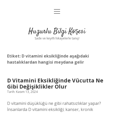
menüyü
Anasayfa
aç
Gizlilik Politikası
Huzurlu Bilgi Köşesi
Yasal Uyarı
Sade ve keyifli hikayelerle tanış!
Hakkımızda
Etiket:
D vitamini eksikliğinde aşağıdaki
hastalıklardan hangisi meydana gelir
D Vitamini Eksikliğinde Vücutta Ne
Gibi Değişiklikler Olur
Tarih: Kasım 13, 2024
D vitamini düşüklüğü ne gibi rahatsızlıklar yapar?
İnsanlarda D vitamini eksikliği; kanser, kronik