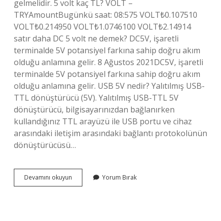
gelmelidir. 5 volt kaç TL? VOLT –
TRYAmountBugünkü saat: 08:575 VOLT₺0.107510
VOLT₺0.214950 VOLT₺1.0746100 VOLT₺2.14914
satır daha DC 5 volt ne demek? DC5V, işaretli
terminalde 5V potansiyel farkına sahip doğru akım
olduğu anlamına gelir. 8 Ağustos 2021DC5V, işaretli
terminalde 5V potansiyel farkına sahip doğru akım
olduğu anlamına gelir. USB 5V nedir? Yalıtılmış USB-
TTL dönüştürücü (5V). Yalıtılmış USB-TTL 5V
dönüştürücü, bilgisayarınızdan bağlanırken
kullandığınız TTL arayüzü ile USB portu ve cihaz
arasındaki iletişim arasındaki bağlantı protokolünün
dönüştürücüsü…
5
Devamını okuyun
Yorum Bırak
V
Nedir