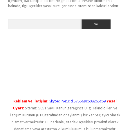
içerikleri,
backlinkpanelicomtr@gmail.com
adresine bildirmeniz
halinde, ilgili içerikler yasal süre içerisinde sitemizden kaldırılacaktır.
Arama
iriş
Reklam ve İletişim:
Skype: live:.cid.575569c608265c69
Yasal
Uyarı:
Sitemiz, 5651 Sayılı Kanun gereğince Bilgi Teknolojileri ve
İletişim Kurumu (BTK) tarafından onaylanmış bir Yer Sağlayıcı olarak
hizmet vermektedir. Bu nedenle, sitedeki içerikleri proaktif olarak
denetleme veya araştırma yükümlülüğümüz bulunmamaktadır.