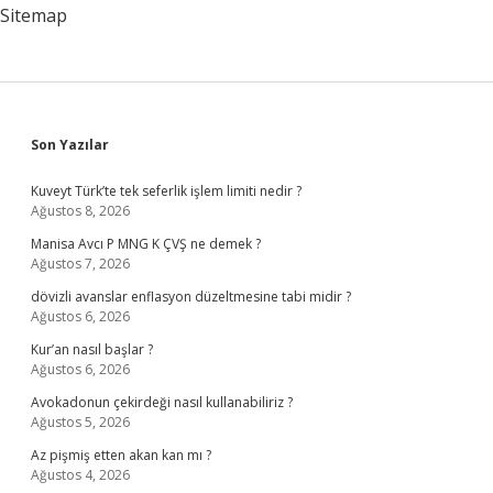
Sitemap
Sidebar
Son Yazılar
Kuveyt Türk’te tek seferlik işlem limiti nedir ?
Ağustos 8, 2026
Manisa Avcı P MNG K ÇVŞ ne demek ?
Ağustos 7, 2026
dövizli avanslar enflasyon düzeltmesine tabi midir ?
Ağustos 6, 2026
Kur’an nasıl başlar ?
Ağustos 6, 2026
Avokadonun çekirdeği nasıl kullanabiliriz ?
Ağustos 5, 2026
Az pişmiş etten akan kan mı ?
Ağustos 4, 2026