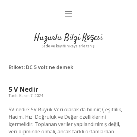
menüyü
Anasayfa
aç
Gizlilik Politikası
Huzurlu Bilgi Köşesi
Yasal Uyarı
Sade ve keyifli hikayelerle tanış!
Hakkımızda
Etiket:
DC 5 volt ne demek
5 V Nedir
Tarih: Kasım 7, 2024
5V nedir? 5V Büyük Veri olarak da bilinir; Çeşitlilik,
Hacim, Hız, Doğruluk ve Değer özelliklerini
içermelidir. Toplanan veriler yapılandırılmış değil,
veri biçiminde olmalı, ancak farklı ortamlardan