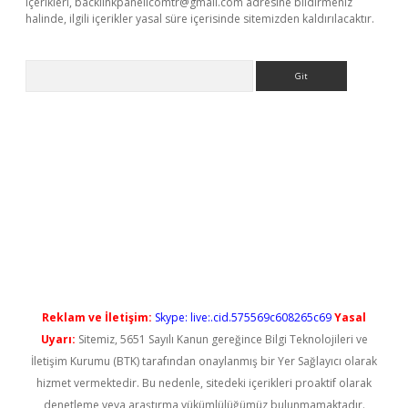
içerikleri,
backlinkpanelicomtr@gmail.com
adresine bildirmeniz
halinde, ilgili içerikler yasal süre içerisinde sitemizden kaldırılacaktır.
Arama
iriş
Reklam ve İletişim:
Skype: live:.cid.575569c608265c69
Yasal
Uyarı:
Sitemiz, 5651 Sayılı Kanun gereğince Bilgi Teknolojileri ve
İletişim Kurumu (BTK) tarafından onaylanmış bir Yer Sağlayıcı olarak
hizmet vermektedir. Bu nedenle, sitedeki içerikleri proaktif olarak
denetleme veya araştırma yükümlülüğümüz bulunmamaktadır.