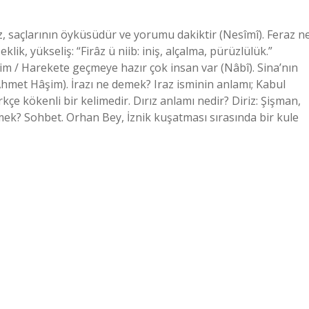
m / Harekete geçmeye hazır çok insan var (Nâbî). Sina’nın
met Hâşim). İrazı ne demek? Iraz isminin anlamı; Kabul
e kökenli bir kelimedir. Dırız anlamı nedir? Diriz: Şişman,
mek? Sohbet. Orhan Bey, İznik kuşatması sırasında bir kule