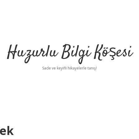
Huzurlu Bilgi Köşesi
Sade ve keyifli hikayelerle tanış!
mek