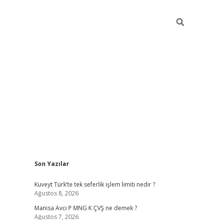
Sidebar
Son Yazılar
ilbet giriş
Kuveyt Türk’te tek seferlik işlem limiti nedir ?
Ağustos 8, 2026
Manisa Avcı P MNG K ÇVŞ ne demek ?
Ağustos 7, 2026