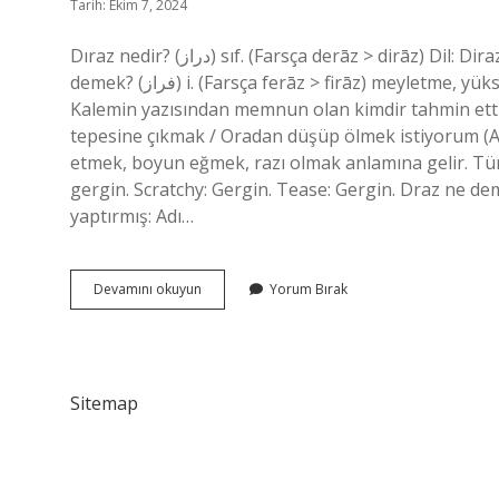
Tarih: Ekim 7, 2024
Dıraz nedir? (ﺩﺭﺍﺯ) sıf. (Farsça derāz > dirāz) Dil: Diraz, saçlarının öyküsüdür ve yorumu dakiktir (Nesîmî). Feraz ne
demek? (ﻓﺮﺍﺯ) i. (Farsça ferāz > firāz) meyletme, yükseklik, yükseliş: “Firâz ü niib: iniş, alçalma, pürüzlülük.”
Kalemin yazısından memnun olan kimdir tahmin etti
tepesine çıkmak / Oradan düşüp ölmek istiyorum (Ah
etmek, boyun eğmek, razı olmak anlamına gelir. Türkç
gergin. Scratchy: Gergin. Tease: Gergin. Draz ne de
yaptırmış: Adı…
Dıraz
Devamını okuyun
Yorum Bırak
Etmek
Ne
Demek
Sitemap