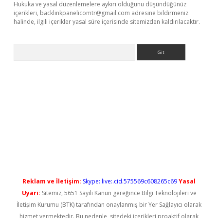
Hukuka ve yasal düzenlemelere aykırı olduğunu düşündüğünüz
içerikleri,
backlinkpanelicomtr@gmail.com
adresine bildirmeniz
halinde, ilgili içerikler yasal süre içerisinde sitemizden kaldırılacaktır.
Arama
iriş
Reklam ve İletişim:
Skype: live:.cid.575569c608265c69
Yasal
Uyarı:
Sitemiz, 5651 Sayılı Kanun gereğince Bilgi Teknolojileri ve
İletişim Kurumu (BTK) tarafından onaylanmış bir Yer Sağlayıcı olarak
hizmet vermektedir. Bu nedenle, sitedeki içerikleri proaktif olarak