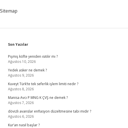
Sitemap
Sidebar
Son Yazılar
Pişmiş köfte yeniden ısıtılır mı ?
Ağustos 10, 2026
Yedek asker ne demek ?
Ağustos 9, 2026
Kuveyt Türk’te tek seferlik işlem limiti nedir ?
Ağustos 8, 2026
Manisa Avcı P MNG K ÇVŞ ne demek ?
Ağustos 7, 2026
dövizli avanslar enflasyon düzeltmesine tabi midir ?
Ağustos 6, 2026
Kur’an nasıl başlar ?