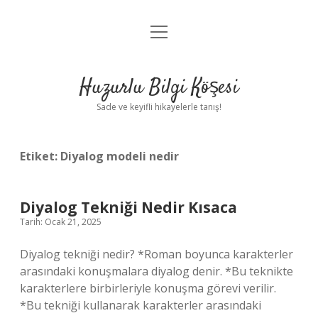
menüyü
Anasayfa
aç
Gizlilik Politikası
Huzurlu Bilgi Köşesi
Yasal Uyarı
Sade ve keyifli hikayelerle tanış!
Hakkımızda
Etiket:
Diyalog modeli nedir
Diyalog Tekniği Nedir Kısaca
Tarih: Ocak 21, 2025
Diyalog tekniği nedir? *Roman boyunca karakterler
arasındaki konuşmalara diyalog denir. *Bu teknikte
karakterlere birbirleriyle konuşma görevi verilir.
*Bu tekniği kullanarak karakterler arasındaki