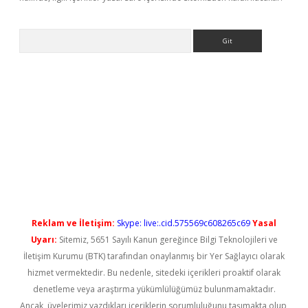
Arama
iriş
Reklam ve İletişim:
Skype: live:.cid.575569c608265c69
Yasal
Uyarı:
Sitemiz, 5651 Sayılı Kanun gereğince Bilgi Teknolojileri ve
İletişim Kurumu (BTK) tarafından onaylanmış bir Yer Sağlayıcı olarak
hizmet vermektedir. Bu nedenle, sitedeki içerikleri proaktif olarak
denetleme veya araştırma yükümlülüğümüz bulunmamaktadır.
Ancak, üyelerimiz yazdıkları içeriklerin sorumluluğunu taşımakta olup,