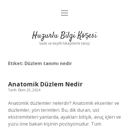
menüyü
Anasayfa
aç
Gizlilik Politikası
Huzurlu Bilgi Köşesi
Yasal Uyarı
Sade ve keyifli hikayelerle tanış!
Hakkımızda
Etiket:
Düzlem tanımı nedir
Anatomik Düzlem Nedir
Tarih: Ekim 25, 2024
Anatomik düzlemler nelerdir? Anatomik eksenler ve
düzlemler, yön terimleri. Bu, dik duran, üst
ekstremiteleri yanlarda, ayakları bitişik, avuç içleri ve
yüzü öne bakan kişinin pozisyonudur. Tüm