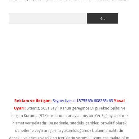
Arama
iriş
Reklam ve İletişim:
Skype: live:.cid.575569c608265c69
Yasal
Uyarı:
Sitemiz, 5651 Sayılı Kanun gereğince Bilgi Teknolojileri ve
İletişim Kurumu (BTK) tarafından onaylanmış bir Yer Sağlayıcı olarak
hizmet vermektedir. Bu nedenle, sitedeki içerikleri proaktif olarak
denetleme veya araştırma yükümlülüğümüz bulunmamaktadır.
Ancak, üyelerimiz yazdıkları içeriklerin sorumluluğunu taşımakta olup,