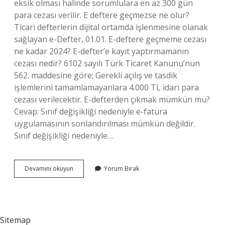
eksik olması halinde sorumlulara en az 300 gün
para cezası verilir. E deftere geçmezse ne olur?
Ticari defterlerin dijital ortamda işlenmesine olanak
sağlayan e-Defter, 01.01. E-deftere geçmeme cezası
ne kadar 2024? E-defter’e kayıt yaptırmamanın
cezası nedir? 6102 sayılı Türk Ticaret Kanunu’nun
562. maddesine göre; Gerekli açılış ve tasdik
işlemlerini tamamlamayanlara 4.000 TL idari para
cezası verilecektir. E-defterden çıkmak mümkün mü?
Cevap: Sınıf değişikliği nedeniyle e-fatura
uygulamasının sonlandırılması mümkün değildir.
Sınıf değişikliği nedeniyle…
E-
Devamını okuyun
Yorum Bırak
Defter
Verilmezse
Ne
Olur
Sitemap