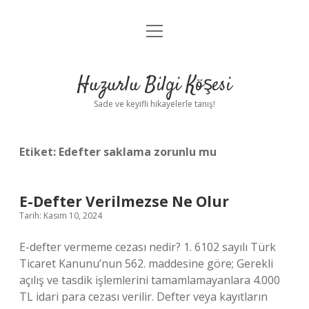
menüyü
Anasayfa
aç
Gizlilik Politikası
Huzurlu Bilgi Köşesi
Yasal Uyarı
Sade ve keyifli hikayelerle tanış!
Hakkımızda
Etiket:
Edefter saklama zorunlu mu
E-Defter Verilmezse Ne Olur
Tarih: Kasım 10, 2024
E-defter vermeme cezası nedir? 1. 6102 sayılı Türk
Ticaret Kanunu’nun 562. maddesine göre; Gerekli
açılış ve tasdik işlemlerini tamamlamayanlara 4.000
TL idari para cezası verilir. Defter veya kayıtların