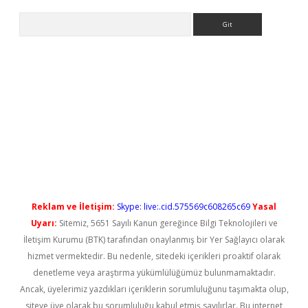
Arama
iriş
Reklam ve İletişim:
Skype: live:.cid.575569c608265c69
Yasal
Uyarı:
Sitemiz, 5651 Sayılı Kanun gereğince Bilgi Teknolojileri ve
İletişim Kurumu (BTK) tarafından onaylanmış bir Yer Sağlayıcı olarak
hizmet vermektedir. Bu nedenle, sitedeki içerikleri proaktif olarak
denetleme veya araştırma yükümlülüğümüz bulunmamaktadır.
Ancak, üyelerimiz yazdıkları içeriklerin sorumluluğunu taşımakta olup,
siteye üye olarak bu sorumluluğu kabul etmiş sayılırlar. Bu internet