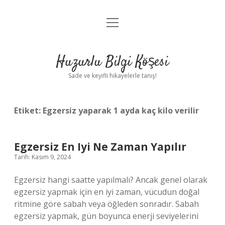
menüyü
Anasayfa
aç
Gizlilik Politikası
Huzurlu Bilgi Köşesi
Yasal Uyarı
Sade ve keyifli hikayelerle tanış!
Hakkımızda
Etiket:
Egzersiz yaparak 1 ayda kaç kilo verilir
Egzersiz En Iyi Ne Zaman Yapılır
Tarih: Kasım 9, 2024
Egzersiz hangi saatte yapılmalı? Ancak genel olarak
egzersiz yapmak için en iyi zaman, vücudun doğal
ritmine göre sabah veya öğleden sonradır. Sabah
egzersiz yapmak, gün boyunca enerji seviyelerini