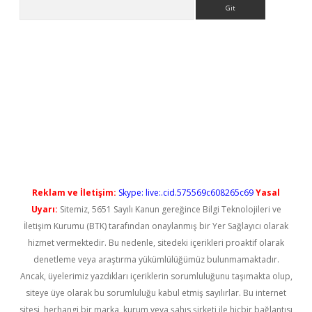
Arama
iriş
Reklam ve İletişim:
Skype: live:.cid.575569c608265c69
Yasal
Uyarı:
Sitemiz, 5651 Sayılı Kanun gereğince Bilgi Teknolojileri ve
İletişim Kurumu (BTK) tarafından onaylanmış bir Yer Sağlayıcı olarak
hizmet vermektedir. Bu nedenle, sitedeki içerikleri proaktif olarak
denetleme veya araştırma yükümlülüğümüz bulunmamaktadır.
Ancak, üyelerimiz yazdıkları içeriklerin sorumluluğunu taşımakta olup,
siteye üye olarak bu sorumluluğu kabul etmiş sayılırlar. Bu internet
sitesi, herhangi bir marka, kurum veya şahıs şirketi ile hiçbir bağlantısı