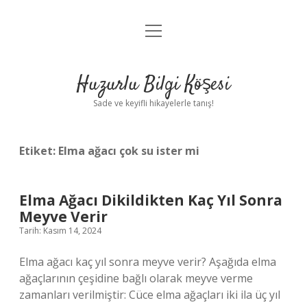
menüyü
Anasayfa
aç
Gizlilik Politikası
Huzurlu Bilgi Köşesi
Yasal Uyarı
Sade ve keyifli hikayelerle tanış!
Hakkımızda
Etiket:
Elma ağacı çok su ister mi
Elma Ağacı Dikildikten Kaç Yıl Sonra
Meyve Verir
Tarih: Kasım 14, 2024
Elma ağacı kaç yıl sonra meyve verir? Aşağıda elma
ağaçlarının çeşidine bağlı olarak meyve verme
zamanları verilmiştir: Cüce elma ağaçları iki ila üç yıl