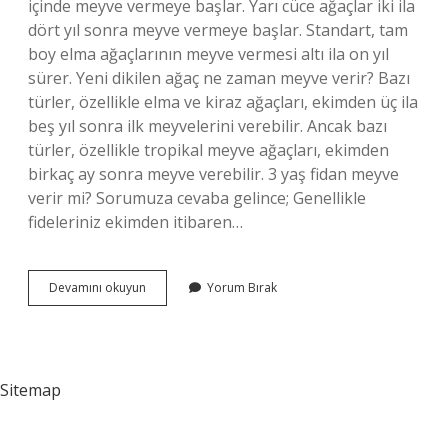
içinde meyve vermeye başlar. Yarı cüce ağaçlar iki ila
dört yıl sonra meyve vermeye başlar. Standart, tam
boy elma ağaçlarının meyve vermesi altı ila on yıl
sürer. Yeni dikilen ağaç ne zaman meyve verir? Bazı
türler, özellikle elma ve kiraz ağaçları, ekimden üç ila
beş yıl sonra ilk meyvelerini verebilir. Ancak bazı
türler, özellikle tropikal meyve ağaçları, ekimden
birkaç ay sonra meyve verebilir. 3 yaş fidan meyve
verir mi? Sorumuza cevaba gelince; Genellikle
fideleriniz ekimden itibaren…
Elma
Devamını okuyun
Yorum Bırak
Ağacı
Dikildikten
Kaç
Yıl
Sonra
Sitemap
Meyve
Verir