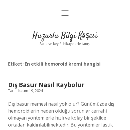
menüyü
Anasayfa
aç
Gizlilik Politikası
Huzurlu Bilgi Köşesi
Yasal Uyarı
Sade ve keyifli hikayelerle tanış!
Hakkımızda
Etiket:
En etkili hemoroid kremi hangisi
Dış Basur Nasıl Kaybolur
Tarih: Kasım 19, 2024
Dış basur memesi nasıl yok olur? Günümüzde dış
hemoroidlerin neden olduğu sorunlar cerrahi
olmayan yöntemlerle hızlı ve kolay bir şekilde
ortadan kaldırılabilmektedir. Bu yöntemler lastik