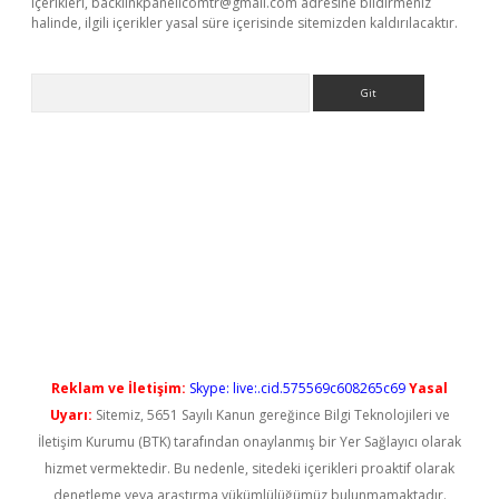
içerikleri,
backlinkpanelicomtr@gmail.com
adresine bildirmeniz
halinde, ilgili içerikler yasal süre içerisinde sitemizden kaldırılacaktır.
Arama
iriş
Reklam ve İletişim:
Skype: live:.cid.575569c608265c69
Yasal
Uyarı:
Sitemiz, 5651 Sayılı Kanun gereğince Bilgi Teknolojileri ve
İletişim Kurumu (BTK) tarafından onaylanmış bir Yer Sağlayıcı olarak
hizmet vermektedir. Bu nedenle, sitedeki içerikleri proaktif olarak
denetleme veya araştırma yükümlülüğümüz bulunmamaktadır.