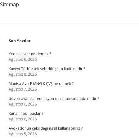
Sitemap
Sidebar
Son Yazılar
Yedek asker ne demek ?
Ağustos 9, 2026
Kuveyt Türk’te tek seferlik işlem limiti nedir ?
Ağustos 8, 2026
Manisa Avcı P MNG K ÇVŞ ne demek ?
Ağustos 7, 2026
dövizli avanslar enflasyon düzeltmesine tabi midir ?
Ağustos 6, 2026
Kur’an nasıl başlar ?
Ağustos 6, 2026
Avokadonun çekirdeği nasıl kullanabiliriz ?
Ağustos 5, 2026