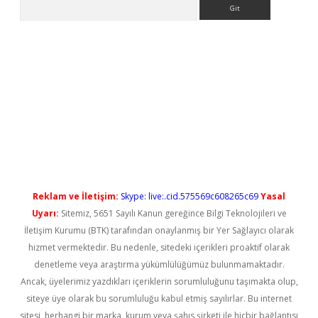
Arama
iriş
Reklam ve İletişim:
Skype: live:.cid.575569c608265c69
Yasal
Uyarı:
Sitemiz, 5651 Sayılı Kanun gereğince Bilgi Teknolojileri ve
İletişim Kurumu (BTK) tarafından onaylanmış bir Yer Sağlayıcı olarak
hizmet vermektedir. Bu nedenle, sitedeki içerikleri proaktif olarak
denetleme veya araştırma yükümlülüğümüz bulunmamaktadır.
Ancak, üyelerimiz yazdıkları içeriklerin sorumluluğunu taşımakta olup,
siteye üye olarak bu sorumluluğu kabul etmiş sayılırlar. Bu internet
sitesi, herhangi bir marka, kurum veya şahıs şirketi ile hiçbir bağlantısı