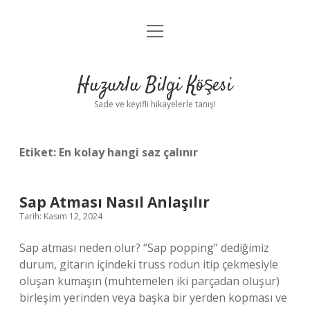
menüyü
Anasayfa
aç
Gizlilik Politikası
Huzurlu Bilgi Köşesi
Yasal Uyarı
Sade ve keyifli hikayelerle tanış!
Hakkımızda
Etiket:
En kolay hangi saz çalınır
Sap Atması Nasıl Anlaşılır
Tarih: Kasım 12, 2024
Sap atması neden olur? “Sap popping” dediğimiz
durum, gitarın içindeki truss rodun itip çekmesiyle
oluşan kumaşın (muhtemelen iki parçadan oluşur)
birleşim yerinden veya başka bir yerden kopması ve