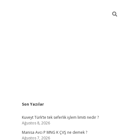
Sidebar
Son Yazılar
ilbet giriş
Kuveyt Türk’te tek seferlik işlem limiti nedir ?
Ağustos 8, 2026
Manisa Avcı P MNG K ÇVŞ ne demek ?
Ağustos 7, 2026