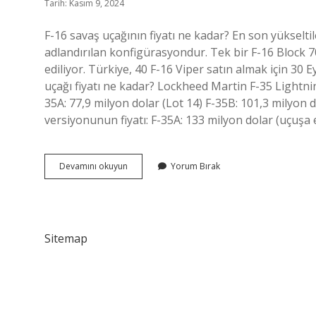
Tarih: Kasım 9, 2024
F-16 savaş uçağının fiyatı ne kadar? En son yükselti
adlandırılan konfigürasyondur. Tek bir F-16 Block 70
ediliyor. Türkiye, 40 F-16 Viper satın almak için 30 
uçağı fiyatı ne kadar? Lockheed Martin F-35 Lightning
35A: 77,9 milyon dolar (Lot 14) F-35B: 101,3 milyon d
versiyonunun fiyatı: F-35A: 133 milyon dolar (uçuşa e
F-
Devamını okuyun
Yorum Bırak
16
Savaş
Uçağı
Fiyatı
Ne
Sitemap
Kadar