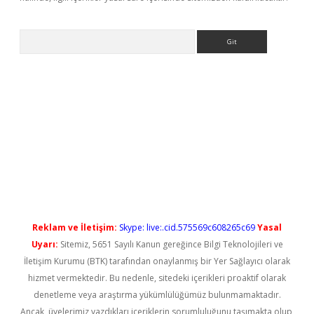
Arama
et giriş
Reklam ve İletişim:
Skype: live:.cid.575569c608265c69
Yasal
Uyarı:
Sitemiz, 5651 Sayılı Kanun gereğince Bilgi Teknolojileri ve
İletişim Kurumu (BTK) tarafından onaylanmış bir Yer Sağlayıcı olarak
hizmet vermektedir. Bu nedenle, sitedeki içerikleri proaktif olarak
denetleme veya araştırma yükümlülüğümüz bulunmamaktadır.
Ancak, üyelerimiz yazdıkları içeriklerin sorumluluğunu taşımakta olup,