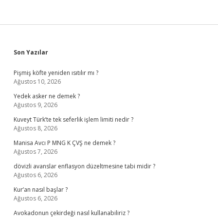
Sidebar
Son Yazılar
Pişmiş köfte yeniden ısıtılır mı ?
Ağustos 10, 2026
Yedek asker ne demek ?
Ağustos 9, 2026
Kuveyt Türk’te tek seferlik işlem limiti nedir ?
Ağustos 8, 2026
Manisa Avcı P MNG K ÇVŞ ne demek ?
Ağustos 7, 2026
dövizli avanslar enflasyon düzeltmesine tabi midir ?
Ağustos 6, 2026
Kur’an nasıl başlar ?
Ağustos 6, 2026
Avokadonun çekirdeği nasıl kullanabiliriz ?