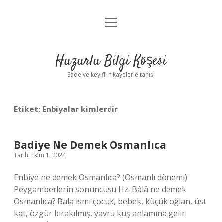
menüyü
Anasayfa
aç
Gizlilik Politikası
Huzurlu Bilgi Köşesi
Yasal Uyarı
Sade ve keyifli hikayelerle tanış!
Hakkımızda
Etiket:
Enbiyalar kimlerdir
Badiye Ne Demek Osmanlıca
Tarih: Ekim 1, 2024
Enbiye ne demek Osmanlıca? (Osmanlı dönemi)
Peygamberlerin sonuncusu Hz. Bâlâ ne demek
Osmanlıca? Bala ismi çocuk, bebek, küçük oğlan, üst
kat, özgür bırakılmış, yavru kuş anlamına gelir.