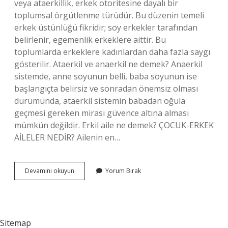
veya ataerkillik, erkek otoritesine dayalı bir
toplumsal örgütlenme türüdür. Bu düzenin temeli
erkek üstünlüğü fikridir; soy erkekler tarafından
belirlenir, egemenlik erkeklere aittir. Bu
toplumlarda erkeklere kadınlardan daha fazla saygı
gösterilir. Ataerkil ve anaerkil ne demek? Anaerkil
sistemde, anne soyunun belli, baba soyunun ise
başlangıçta belirsiz ve sonradan önemsiz olması
durumunda, ataerkil sistemin babadan oğula
geçmesi gereken mirası güvence altına alması
mümkün değildir. Erkil aile ne demek? ÇOCUK-ERKEK
AİLELER NEDİR? Ailenin en…
Erkil
Devamını okuyun
Yorum Bırak
Insan
Ne
Demek
Sitemap