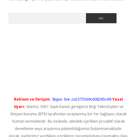
Arama
bet giriş
Reklam ve İletişim:
Skype: live:.cid.575569c608265c69
Yasal
Uyarı:
Sitemiz, 5651 Sayılı Kanun gereğince Bilgi Teknolojileri ve
İletişim Kurumu (BTK) tarafından onaylanmış bir Yer Sağlayıcı olarak
hizmet vermektedir. Bu nedenle, sitedeki içerikleri proaktif olarak
denetleme veya araştırma yükümlülüğümüz bulunmamaktadır.
Ancak, üyelerimiz yazdıkları içeriklerin sorumluluğunu taşımakta olup,