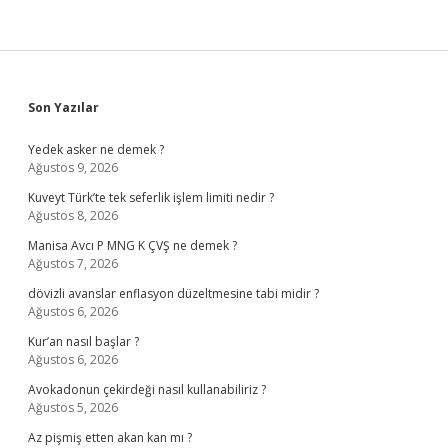
Sidebar
Son Yazılar
Yedek asker ne demek ?
Ağustos 9, 2026
Kuveyt Türk’te tek seferlik işlem limiti nedir ?
Ağustos 8, 2026
Manisa Avcı P MNG K ÇVŞ ne demek ?
Ağustos 7, 2026
dövizli avanslar enflasyon düzeltmesine tabi midir ?
Ağustos 6, 2026
Kur’an nasıl başlar ?
Ağustos 6, 2026
Avokadonun çekirdeği nasıl kullanabiliriz ?
Ağustos 5, 2026
Az pişmiş etten akan kan mı ?