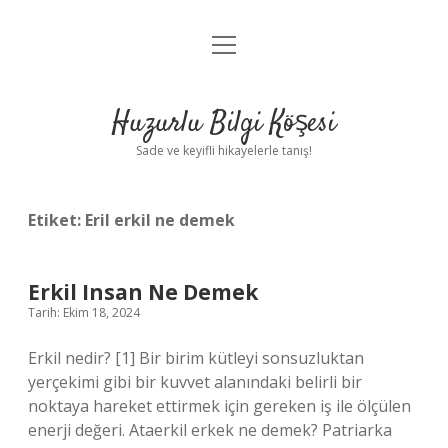
menüyü
Anasayfa
aç
Gizlilik Politikası
Huzurlu Bilgi Köşesi
Yasal Uyarı
Sade ve keyifli hikayelerle tanış!
Hakkımızda
Etiket:
Eril erkil ne demek
Erkil Insan Ne Demek
Tarih: Ekim 18, 2024
Erkil nedir? [1] Bir birim kütleyi sonsuzluktan
yerçekimi gibi bir kuvvet alanındaki belirli bir
noktaya hareket ettirmek için gereken iş ile ölçülen
enerji değeri. Ataerkil erkek ne demek? Patriarka