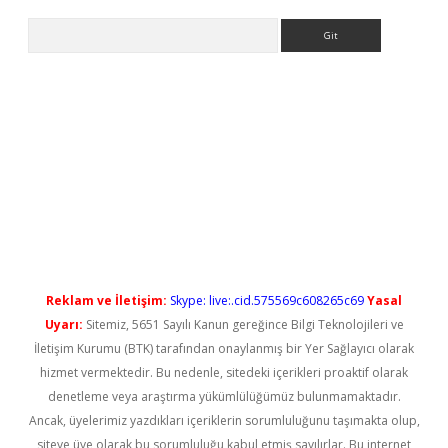
Arama
iriş
Reklam ve İletişim:
Skype: live:.cid.575569c608265c69
Yasal
Uyarı:
Sitemiz, 5651 Sayılı Kanun gereğince Bilgi Teknolojileri ve
İletişim Kurumu (BTK) tarafından onaylanmış bir Yer Sağlayıcı olarak
hizmet vermektedir. Bu nedenle, sitedeki içerikleri proaktif olarak
denetleme veya araştırma yükümlülüğümüz bulunmamaktadır.
Ancak, üyelerimiz yazdıkları içeriklerin sorumluluğunu taşımakta olup,
siteye üye olarak bu sorumluluğu kabul etmiş sayılırlar. Bu internet