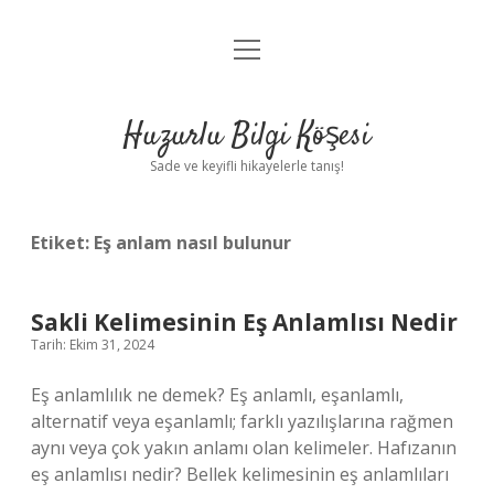
menüyü
Anasayfa
aç
Gizlilik Politikası
Huzurlu Bilgi Köşesi
Yasal Uyarı
Sade ve keyifli hikayelerle tanış!
Hakkımızda
Etiket:
Eş anlam nasıl bulunur
Sakli Kelimesinin Eş Anlamlısı Nedir
Tarih: Ekim 31, 2024
Eş anlamlılık ne demek? Eş anlamlı, eşanlamlı,
alternatif veya eşanlamlı; farklı yazılışlarına rağmen
aynı veya çok yakın anlamı olan kelimeler. Hafızanın
eş anlamlısı nedir? Bellek kelimesinin eş anlamlıları