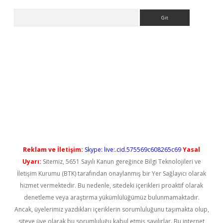
Arama
ş
Reklam ve İletişim:
Skype: live:.cid.575569c608265c69
Yasal
Uyarı:
Sitemiz, 5651 Sayılı Kanun gereğince Bilgi Teknolojileri ve
İletişim Kurumu (BTK) tarafından onaylanmış bir Yer Sağlayıcı olarak
hizmet vermektedir. Bu nedenle, sitedeki içerikleri proaktif olarak
denetleme veya araştırma yükümlülüğümüz bulunmamaktadır.
Ancak, üyelerimiz yazdıkları içeriklerin sorumluluğunu taşımakta olup,
siteye üye olarak bu sorumluluğu kabul etmiş sayılırlar. Bu internet