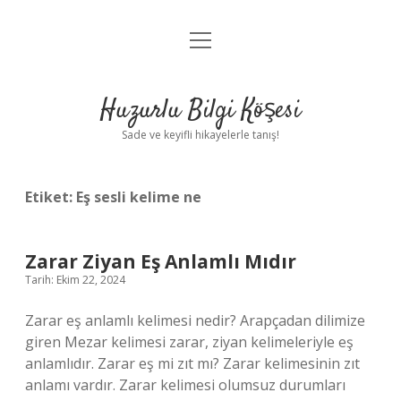
menüyü
Anasayfa
aç
Gizlilik Politikası
Huzurlu Bilgi Köşesi
Yasal Uyarı
Sade ve keyifli hikayelerle tanış!
Hakkımızda
Etiket:
Eş sesli kelime ne
Zarar Ziyan Eş Anlamlı Mıdır
Tarih: Ekim 22, 2024
Zarar eş anlamlı kelimesi nedir? Arapçadan dilimize
giren Mezar kelimesi zarar, ziyan kelimeleriyle eş
anlamlıdır. Zarar eş mi zıt mı? Zarar kelimesinin zıt
anlamı vardır. Zarar kelimesi olumsuz durumları