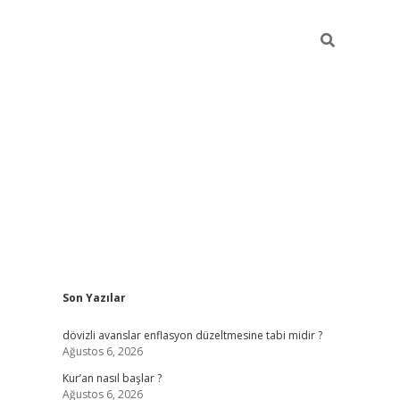
Sidebar
Son Yazılar
ilbet giriş
dövizli avanslar enflasyon düzeltmesine tabi midir ?
Ağustos 6, 2026
Kur’an nasıl başlar ?
Ağustos 6, 2026