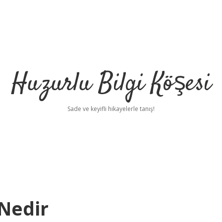
Huzurlu Bilgi Köşesi
Sade ve keyifli hikayelerle tanış!
 Nedir