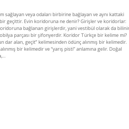
im sağlayan veya odaları birbirine bağlayan ve aynı kattaki
ir geçittir. Evin koridoruna ne denir? Girişler ve koridorlar:
oridoruna bağlanan girişlerdir, yani vestibül olarak da bilinir
bilya parçası bir şifonyerdir. Koridor Türkçe bir kelime mi?
n dar alan, geçit” kelimesinden ödünç alınmış bir kelimedir.
ınmış bir kelimedir ve “yarış pisti” anlamına gelir. Doğal
a,…