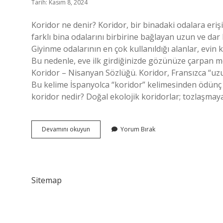
Tarih: Kasım 8, 2024
Koridor ne denir? Koridor, bir binadaki odalara eriş
farklı bina odalarını birbirine bağlayan uzun ve dar b
Giyinme odalarının en çok kullanıldığı alanlar, evin k
Bu nedenle, eve ilk girdiğinizde gözünüze çarpan mo
Koridor – Nisanyan Sözlüğü. Koridor, Fransızca “uzu
Bu kelime İspanyolca “koridor” kelimesinden ödünç al
koridor nedir? Doğal ekolojik koridorlar; tozlaşmay
Koridorun
Devamını okuyun
Yorum Bırak
Diğer
Adı
Nedir
Sitemap