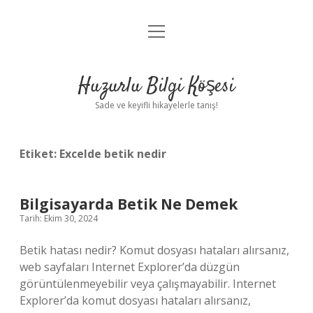
menüyü
Anasayfa
aç
Gizlilik Politikası
Huzurlu Bilgi Köşesi
Yasal Uyarı
Sade ve keyifli hikayelerle tanış!
Hakkımızda
Etiket:
Excelde betik nedir
Bilgisayarda Betik Ne Demek
Tarih: Ekim 30, 2024
Betik hatası nedir? Komut dosyası hataları alırsanız,
web sayfaları Internet Explorer’da düzgün
görüntülenmeyebilir veya çalışmayabilir. Internet
Explorer’da komut dosyası hataları alırsanız,