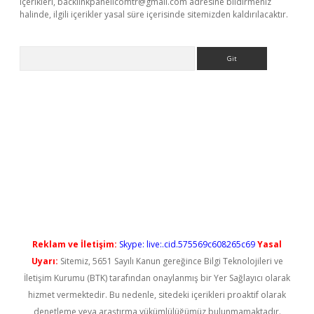
içerikleri,
backlinkpanelicomtr@gmail.com
adresine bildirmeniz
halinde, ilgili içerikler yasal süre içerisinde sitemizden kaldırılacaktır.
Arama
giriş
Reklam ve İletişim:
Skype: live:.cid.575569c608265c69
Yasal
Uyarı:
Sitemiz, 5651 Sayılı Kanun gereğince Bilgi Teknolojileri ve
İletişim Kurumu (BTK) tarafından onaylanmış bir Yer Sağlayıcı olarak
hizmet vermektedir. Bu nedenle, sitedeki içerikleri proaktif olarak
denetleme veya araştırma yükümlülüğümüz bulunmamaktadır.