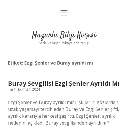
menüyü
Anasayfa
aç
Gizlilik Politikası
Huzurlu Bilgi Köşesi
Yasal Uyarı
Sade ve keyifli hikayelerle tanış!
Hakkımızda
Etiket:
Ezgi Şenler ve Buray ayrıldı mı
Buray Sevgilisi Ezgi Şenler Ayrıldı Mı
Tarih: Ekim 24, 2024
Ezgi Şenler ve Buray ayrıldı mı? İlişkilerini gözlerden
uzak yaşamayı tercih eden Buray ve Ezgi Şenler çifti,
ayrılık kararıyla herkesi şaşırttı. Ezgi Şenler, ayrılık
nedenini açıkladı. Buray sevgilisinden ayrıldı mı?