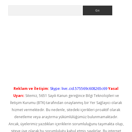
Arama
iriş
Reklam ve İletişim:
Skype: live:.cid.575569c608265c69
Yasal
Uyarı:
Sitemiz, 5651 Sayılı Kanun gereğince Bilgi Teknolojileri ve
İletişim Kurumu (BTK) tarafından onaylanmış bir Yer Sağlayıcı olarak
hizmet vermektedir. Bu nedenle, sitedeki içerikleri proaktif olarak
denetleme veya araştırma yükümlülüğümüz bulunmamaktadır.
Ancak, üyelerimiz yazdıkları içeriklerin sorumluluğunu taşımakta olup,
siteye üye olarak bu sorumluluğu kabul etmiş sayılırlar. Bu internet