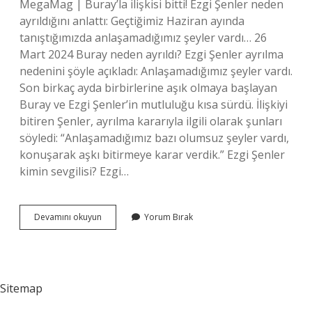
MegaMag | Buray’la ilişkisi bitti! Ezgi Şenler neden
ayrıldığını anlattı: Geçtiğimiz Haziran ayında
tanıştığımızda anlaşamadığımız şeyler vardı… 26
Mart 2024 Buray neden ayrıldı? Ezgi Şenler ayrılma
nedenini şöyle açıkladı: Anlaşamadığımız şeyler vardı.
Son birkaç ayda birbirlerine aşık olmaya başlayan
Buray ve Ezgi Şenler’in mutluluğu kısa sürdü. İlişkiyi
bitiren Şenler, ayrılma kararıyla ilgili olarak şunları
söyledi: “Anlaşamadığımız bazı olumsuz şeyler vardı,
konuşarak aşkı bitirmeye karar verdik.” Ezgi Şenler
kimin sevgilisi? Ezgi…
Buray
Devamını okuyun
Yorum Bırak
Sevgilisi
Ezgi
Şenler
Ayrıldı
Mı
Sitemap