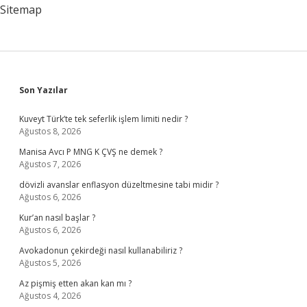
Sitemap
Sidebar
Son Yazılar
Kuveyt Türk’te tek seferlik işlem limiti nedir ?
Ağustos 8, 2026
Manisa Avcı P MNG K ÇVŞ ne demek ?
Ağustos 7, 2026
dövizli avanslar enflasyon düzeltmesine tabi midir ?
Ağustos 6, 2026
Kur’an nasıl başlar ?
Ağustos 6, 2026
Avokadonun çekirdeği nasıl kullanabiliriz ?
Ağustos 5, 2026
Az pişmiş etten akan kan mı ?
Ağustos 4, 2026