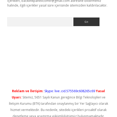
içerikleri,
backlinkpanelicomtr@gmail.com
adresine bildirmeniz
halinde, ilgili içerikler yasal süre içerisinde sitemizden kaldırılacaktır.
Arama
iriş
Reklam ve İletişim:
Skype: live:.cid.575569c608265c69
Yasal
Uyarı:
Sitemiz, 5651 Sayılı Kanun gereğince Bilgi Teknolojileri ve
İletişim Kurumu (BTK) tarafından onaylanmış bir Yer Sağlayıcı olarak
hizmet vermektedir. Bu nedenle, sitedeki içerikleri proaktif olarak
denetleme veya araştırma yükümlülüğümüz bulunmamaktadır.