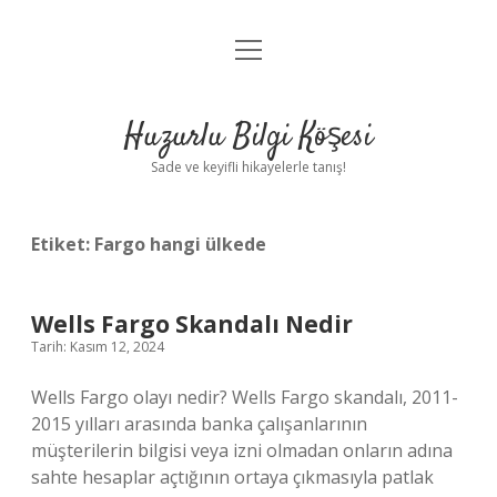
menüyü
Anasayfa
aç
Gizlilik Politikası
Huzurlu Bilgi Köşesi
Yasal Uyarı
Sade ve keyifli hikayelerle tanış!
Hakkımızda
Etiket:
Fargo hangi ülkede
Wells Fargo Skandalı Nedir
Tarih: Kasım 12, 2024
Wells Fargo olayı nedir? Wells Fargo skandalı, 2011-
2015 yılları arasında banka çalışanlarının
müşterilerin bilgisi veya izni olmadan onların adına
sahte hesaplar açtığının ortaya çıkmasıyla patlak