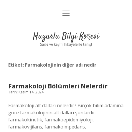
menüyü
Anasayfa
aç
Gizlilik Politikası
Huzurlu Bilgi Köşesi
Yasal Uyarı
Sade ve keyifli hikayelerle tanış!
Hakkımızda
Etiket:
Farmakolojinin diğer adı nedir
Farmakoloji Bölümleri Nelerdir
Tarih: Kasım 14, 2024
Farmakoloji alt dalları nelerdir? Birçok bilim adamına
göre farmakolojinin alt dalları şunlardır:
farmakokinetik, farmakoepidemiyoloji,
farmakovijilans, farmakoimpedans,