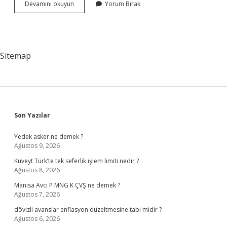
Farmakoloji
Devamını okuyun
Yorum Bırak
Bölümleri
Nelerdir
Sitemap
Sidebar
Son Yazılar
Yedek asker ne demek ?
Ağustos 9, 2026
Kuveyt Türk’te tek seferlik işlem limiti nedir ?
Ağustos 8, 2026
Manisa Avcı P MNG K ÇVŞ ne demek ?
Ağustos 7, 2026
dövizli avanslar enflasyon düzeltmesine tabi midir ?
Ağustos 6, 2026