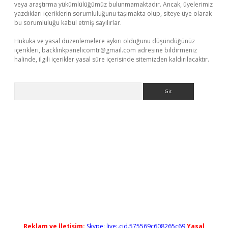
veya araştırma yükümlülüğümüz bulunmamaktadır. Ancak, üyelerimiz
yazdıkları içeriklerin sorumluluğunu taşımakta olup, siteye üye olarak
bu sorumluluğu kabul etmiş sayılırlar.
Hukuka ve yasal düzenlemelere aykırı olduğunu düşündüğünüz
içerikleri,
backlinkpanelicomtr@gmail.com
adresine bildirmeniz
halinde, ilgili içerikler yasal süre içerisinde sitemizden kaldırılacaktır.
Arama
riş
Reklam ve İletişim:
Skype: live:.cid.575569c608265c69
Yasal