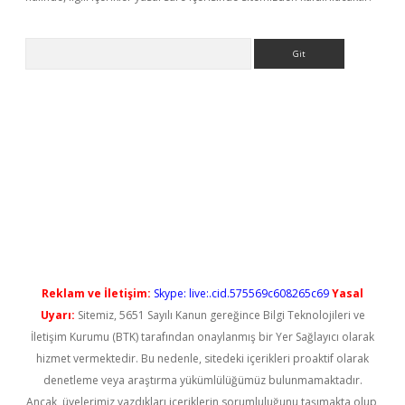
Arama
iriş
Reklam ve İletişim:
Skype: live:.cid.575569c608265c69
Yasal
Uyarı:
Sitemiz, 5651 Sayılı Kanun gereğince Bilgi Teknolojileri ve
İletişim Kurumu (BTK) tarafından onaylanmış bir Yer Sağlayıcı olarak
hizmet vermektedir. Bu nedenle, sitedeki içerikleri proaktif olarak
denetleme veya araştırma yükümlülüğümüz bulunmamaktadır.
Ancak, üyelerimiz yazdıkları içeriklerin sorumluluğunu taşımakta olup,