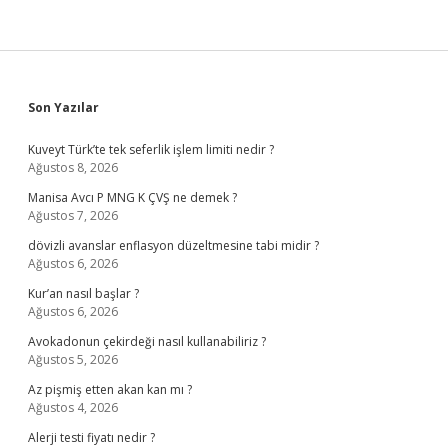
Sidebar
Son Yazılar
Kuveyt Türk’te tek seferlik işlem limiti nedir ?
Ağustos 8, 2026
Manisa Avcı P MNG K ÇVŞ ne demek ?
Ağustos 7, 2026
dövizli avanslar enflasyon düzeltmesine tabi midir ?
Ağustos 6, 2026
Kur’an nasıl başlar ?
Ağustos 6, 2026
Avokadonun çekirdeği nasıl kullanabiliriz ?
Ağustos 5, 2026
Az pişmiş etten akan kan mı ?
Ağustos 4, 2026
Alerji testi fiyatı nedir ?