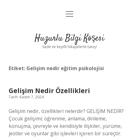
menüyü
Anasayfa
aç
Gizlilik Politikası
Huzurlu Bilgi Köşesi
Yasal Uyarı
Sade ve keyifli hikayelerle tanış!
Hakkımızda
Etiket:
Gelişim nedir eğitim psikolojisi
Gelişim Nedir Özellikleri
Tarih: Kasım 7, 2024
Gelişim nedir, özellikleri nelerdir? GELİŞİM NEDİR?
Çocuk gelişimi; öğrenme, anlama, dinleme,
konuşma, çevreyle ve kendisiyle ilişkiler, yürüme,
jestler ve oyunlar gibi işlevleri içeren bir süreçtir.