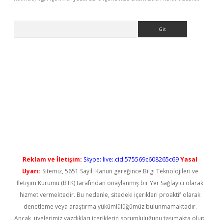
Arama
iriş
Reklam ve İletişim:
Skype: live:.cid.575569c608265c69
Yasal
Uyarı:
Sitemiz, 5651 Sayılı Kanun gereğince Bilgi Teknolojileri ve
İletişim Kurumu (BTK) tarafından onaylanmış bir Yer Sağlayıcı olarak
hizmet vermektedir. Bu nedenle, sitedeki içerikleri proaktif olarak
denetleme veya araştırma yükümlülüğümüz bulunmamaktadır.
Ancak, üyelerimiz yazdıkları içeriklerin sorumluluğunu taşımakta olup,