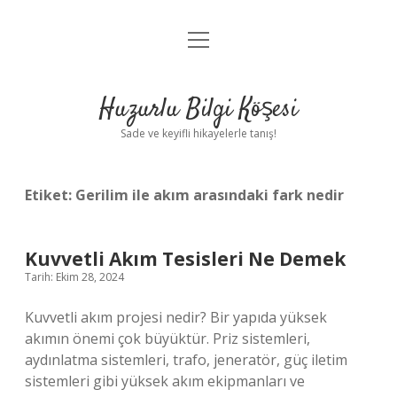
menüyü
Anasayfa
aç
Gizlilik Politikası
Huzurlu Bilgi Köşesi
Yasal Uyarı
Sade ve keyifli hikayelerle tanış!
Hakkımızda
Etiket:
Gerilim ile akım arasındaki fark nedir
Kuvvetli Akım Tesisleri Ne Demek
Tarih: Ekim 28, 2024
Kuvvetli akım projesi nedir? Bir yapıda yüksek
akımın önemi çok büyüktür. Priz sistemleri,
aydınlatma sistemleri, trafo, jeneratör, güç iletim
sistemleri gibi yüksek akım ekipmanları ve