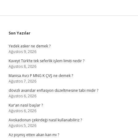
Sidebar
Son Yazılar
Yedek asker ne demek ?
Ağustos 9, 2026
Kuveyt Türk’te tek seferlik işlem limiti nedir ?
Ağustos 8, 2026
Manisa Avcı P MNG K ÇVŞ ne demek ?
Ağustos 7, 2026
dövizli avanslar enflasyon düzeltmesine tabi midir ?
Ağustos 6, 2026
Kur’an nasıl başlar ?
Ağustos 6, 2026
Avokadonun çekirdeği nasıl kullanabiliriz ?
Ağustos 5, 2026
Az pişmiş etten akan kan mı ?