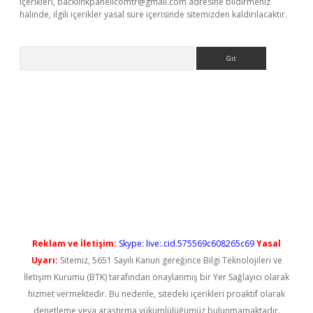
içerikleri,
backlinkpanelicomtr@gmail.com
adresine bildirmeniz
halinde, ilgili içerikler yasal süre içerisinde sitemizden kaldırılacaktır.
Arama
iriş
Reklam ve İletişim:
Skype: live:.cid.575569c608265c69
Yasal
Uyarı:
Sitemiz, 5651 Sayılı Kanun gereğince Bilgi Teknolojileri ve
İletişim Kurumu (BTK) tarafından onaylanmış bir Yer Sağlayıcı olarak
hizmet vermektedir. Bu nedenle, sitedeki içerikleri proaktif olarak
denetleme veya araştırma yükümlülüğümüz bulunmamaktadır.