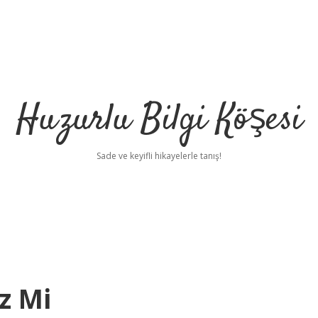
Huzurlu Bilgi Köşesi
Sade ve keyifli hikayelerle tanış!
z Mi