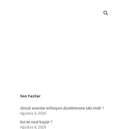
Sidebar
Son Yazılar
ilbet giriş
dövizli avanslar enflasyon düzeltmesine tabi midir ?
Ağustos 6, 2026
Kur’an nasıl başlar ?
Ağustos 6, 2026