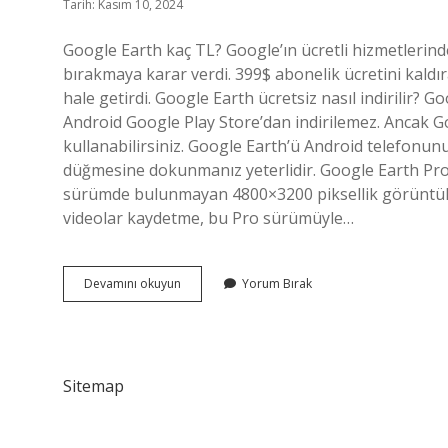
Tarih: Kasım 10, 2024
Google Earth kaç TL? Google’ın ücretli hizmetlerinde
bırakmaya karar verdi. 399$ abonelik ücretini kald
hale getirdi. Google Earth ücretsiz nasıl indirilir?
Android Google Play Store’dan indirilemez. Ancak Go
kullanabilirsiniz. Google Earth’ü Android telefonunu
düğmesine dokunmanız yeterlidir. Google Earth Pro f
sürümde bulunmayan 4800×3200 piksellik görüntüler 
videolar kaydetme, bu Pro sürümüyle…
Google
Devamını okuyun
Yorum Bırak
Earth
Ücretsiz
Mi
Sitemap