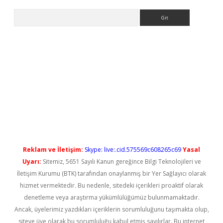
Arama
iriş
Reklam ve İletişim:
Skype: live:.cid.575569c608265c69
Yasal
Uyarı:
Sitemiz, 5651 Sayılı Kanun gereğince Bilgi Teknolojileri ve
İletişim Kurumu (BTK) tarafından onaylanmış bir Yer Sağlayıcı olarak
hizmet vermektedir. Bu nedenle, sitedeki içerikleri proaktif olarak
denetleme veya araştırma yükümlülüğümüz bulunmamaktadır.
Ancak, üyelerimiz yazdıkları içeriklerin sorumluluğunu taşımakta olup,
siteye üye olarak bu sorumluluğu kabul etmiş sayılırlar. Bu internet