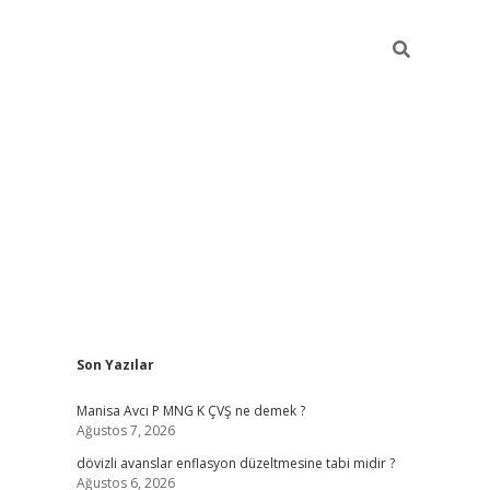
Sidebar
Son Yazılar
ilbet giriş
Manisa Avcı P MNG K ÇVŞ ne demek ?
Ağustos 7, 2026
dövizli avanslar enflasyon düzeltmesine tabi midir ?
Ağustos 6, 2026