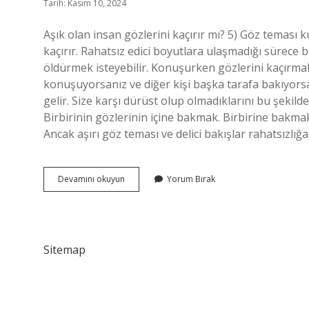
Tarih: Kasım 10, 2024
Aşık olan insan gözlerini kaçırır mı? 5) Göz teması ku
kaçırır. Rahatsız edici boyutlara ulaşmadığı sürece
öldürmek isteyebilir. Konuşurken gözlerini kaçırmak 
konuşuyorsanız ve diğer kişi başka tarafa bakıyors
gelir. Size karşı dürüst olup olmadıklarını bu şekild
Birbirinin gözlerinin içine bakmak. Birbirine bakma
Ancak aşırı göz teması ve delici bakışlar rahatsızlığ
Hoşlanan
Devamını okuyun
Yorum Bırak
Kadın
Gözlerini
Kaçırır
Mı
Sitemap