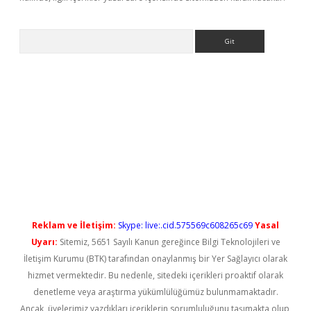
Arama
iriş
Reklam ve İletişim:
Skype: live:.cid.575569c608265c69
Yasal
Uyarı:
Sitemiz, 5651 Sayılı Kanun gereğince Bilgi Teknolojileri ve
İletişim Kurumu (BTK) tarafından onaylanmış bir Yer Sağlayıcı olarak
hizmet vermektedir. Bu nedenle, sitedeki içerikleri proaktif olarak
denetleme veya araştırma yükümlülüğümüz bulunmamaktadır.
Ancak, üyelerimiz yazdıkları içeriklerin sorumluluğunu taşımakta olup,