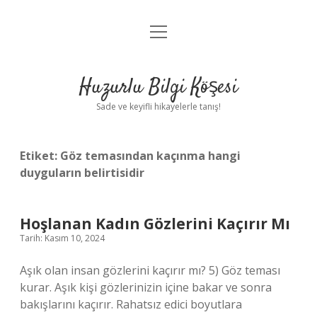
menüyü
Anasayfa
aç
Gizlilik Politikası
Huzurlu Bilgi Köşesi
Yasal Uyarı
Sade ve keyifli hikayelerle tanış!
Hakkımızda
Etiket:
Göz temasından kaçınma hangi
duyguların belirtisidir
Hoşlanan Kadın Gözlerini Kaçırır Mı
Tarih: Kasım 10, 2024
Aşık olan insan gözlerini kaçırır mı? 5) Göz teması
kurar. Aşık kişi gözlerinizin içine bakar ve sonra
bakışlarını kaçırır. Rahatsız edici boyutlara