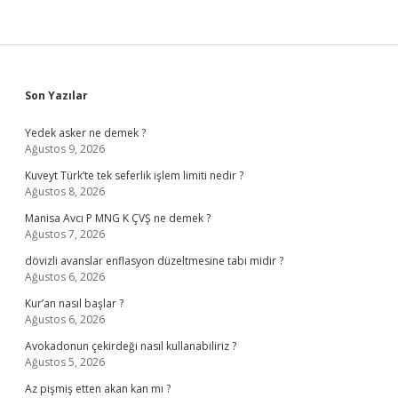
Sidebar
Son Yazılar
Yedek asker ne demek ?
Ağustos 9, 2026
Kuveyt Türk’te tek seferlik işlem limiti nedir ?
Ağustos 8, 2026
Manisa Avcı P MNG K ÇVŞ ne demek ?
Ağustos 7, 2026
dövizli avanslar enflasyon düzeltmesine tabi midir ?
Ağustos 6, 2026
Kur’an nasıl başlar ?
Ağustos 6, 2026
Avokadonun çekirdeği nasıl kullanabiliriz ?
Ağustos 5, 2026
Az pişmiş etten akan kan mı ?