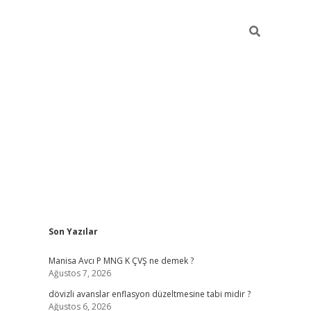
Sidebar
Son Yazılar
ilbet giriş
Manisa Avcı P MNG K ÇVŞ ne demek ?
Ağustos 7, 2026
dövizli avanslar enflasyon düzeltmesine tabi midir ?
Ağustos 6, 2026