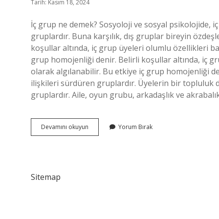
Tarih: Kasım 18, 2024
İç grup ne demek? Sosyoloji ve sosyal psikolojide, iç
gruplardır. Buna karşılık, dış gruplar bireyin özdeşl
koşullar altında, iç grup üyeleri olumlu özellikleri b
grup homojenliği denir. Belirli koşullar altında, iç 
olarak algılanabilir. Bu etkiye iç grup homojenliği den
ilişkileri sürdüren gruplardır. Üyelerin bir topluluk 
gruplardır. Aile, oyun grubu, arkadaşlık ve akrabalık
Iç
Devamını okuyun
Yorum Bırak
Grup
Tanımlaması
Kime
Aittir
Sitemap