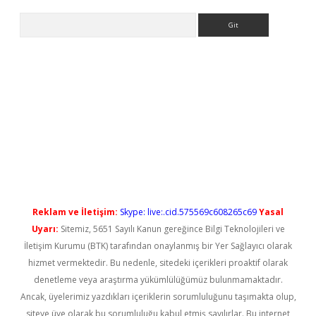
Arama
giriş
Reklam ve İletişim:
Skype: live:.cid.575569c608265c69
Yasal
Uyarı:
Sitemiz, 5651 Sayılı Kanun gereğince Bilgi Teknolojileri ve
İletişim Kurumu (BTK) tarafından onaylanmış bir Yer Sağlayıcı olarak
hizmet vermektedir. Bu nedenle, sitedeki içerikleri proaktif olarak
denetleme veya araştırma yükümlülüğümüz bulunmamaktadır.
Ancak, üyelerimiz yazdıkları içeriklerin sorumluluğunu taşımakta olup,
siteye üye olarak bu sorumluluğu kabul etmiş sayılırlar. Bu internet