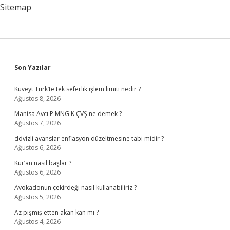
Balıkçısı
Sitemap
Denir
Sidebar
Son Yazılar
Kuveyt Türk’te tek seferlik işlem limiti nedir ?
Ağustos 8, 2026
Manisa Avcı P MNG K ÇVŞ ne demek ?
Ağustos 7, 2026
dövizli avanslar enflasyon düzeltmesine tabi midir ?
Ağustos 6, 2026
Kur’an nasıl başlar ?
Ağustos 6, 2026
Avokadonun çekirdeği nasıl kullanabiliriz ?
Ağustos 5, 2026
Az pişmiş etten akan kan mı ?
Ağustos 4, 2026