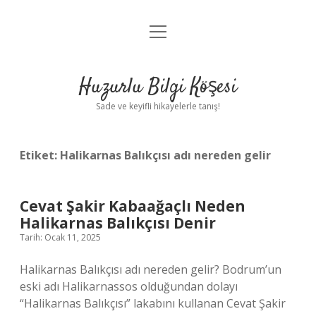
menüyü
Anasayfa
aç
Gizlilik Politikası
Huzurlu Bilgi Köşesi
Yasal Uyarı
Sade ve keyifli hikayelerle tanış!
Hakkımızda
Etiket:
Halikarnas Balıkçısı adı nereden gelir
Cevat Şakir Kabaağaçlı Neden
Halikarnas Balıkçısı Denir
Tarih: Ocak 11, 2025
Halikarnas Balıkçısı adı nereden gelir? Bodrum’un
eski adı Halikarnassos olduğundan dolayı
“Halikarnas Balıkçısı” lakabını kullanan Cevat Şakir