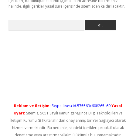
içerikleri,
backlinkpanelicomtr@gmail.com
adresine bildirmeniz
halinde, ilgili içerikler yasal süre içerisinde sitemizden kaldırılacaktır.
Arama
iriş
Reklam ve İletişim:
Skype: live:.cid.575569c608265c69
Yasal
Uyarı:
Sitemiz, 5651 Sayılı Kanun gereğince Bilgi Teknolojileri ve
İletişim Kurumu (BTK) tarafından onaylanmış bir Yer Sağlayıcı olarak
hizmet vermektedir. Bu nedenle, sitedeki içerikleri proaktif olarak
denetleme veya araştırma yükümlülüğümüz bulunmamaktadır.