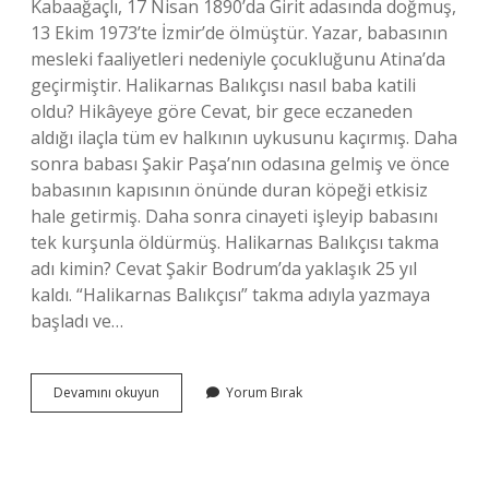
Kabaağaçlı, 17 Nisan 1890’da Girit adasında doğmuş,
13 Ekim 1973’te İzmir’de ölmüştür. Yazar, babasının
mesleki faaliyetleri nedeniyle çocukluğunu Atina’da
geçirmiştir. Halikarnas Balıkçısı nasıl baba katili
oldu? Hikâyeye göre Cevat, bir gece eczaneden
aldığı ilaçla tüm ev halkının uykusunu kaçırmış. Daha
sonra babası Şakir Paşa’nın odasına gelmiş ve önce
babasının kapısının önünde duran köpeği etkisiz
hale getirmiş. Daha sonra cinayeti işleyip babasını
tek kurşunla öldürmüş. Halikarnas Balıkçısı takma
adı kimin? Cevat Şakir Bodrum’da yaklaşık 25 yıl
kaldı. “Halikarnas Balıkçısı” takma adıyla yazmaya
başladı ve…
Cevat
Devamını okuyun
Yorum Bırak
Şakir
Kabaağaçlı
Neden
Halikarnas