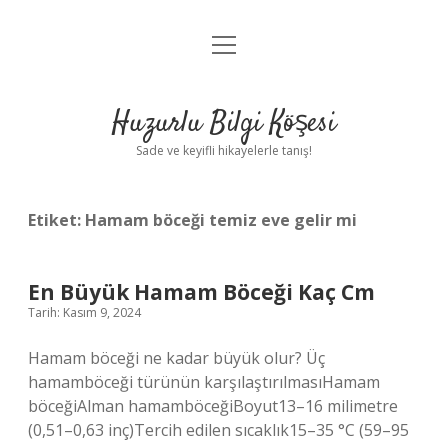
menüyü
Anasayfa
aç
Gizlilik Politikası
Huzurlu Bilgi Köşesi
Yasal Uyarı
Sade ve keyifli hikayelerle tanış!
Hakkımızda
Etiket:
Hamam böceği temiz eve gelir mi
En Büyük Hamam Böceği Kaç Cm
Tarih: Kasım 9, 2024
Hamam böceği ne kadar büyük olur? Üç
hamamböceği türünün karşılaştırılmasıHamam
böceğiAlman hamamböceğiBoyut13–16 milimetre
(0,51–0,63 inç)Tercih edilen sıcaklık15–35 °C (59–95