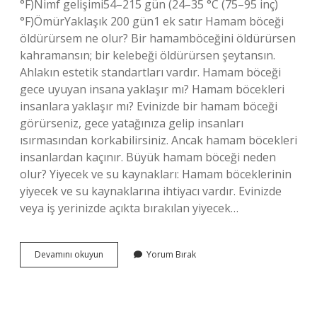
°F)Nimf gelişimi54–215 gün (24–35 °C (75–95 inç)
°F)ÖmürYaklaşık 200 gün1 ek satır Hamam böceği
öldürürsem ne olur? Bir hamamböceğini öldürürsen
kahramansın; bir kelebeği öldürürsen şeytansın.
Ahlakın estetik standartları vardır. Hamam böceği
gece uyuyan insana yaklaşır mı? Hamam böcekleri
insanlara yaklaşır mı? Evinizde bir hamam böceği
görürseniz, gece yatağınıza gelip insanları
ısırmasından korkabilirsiniz. Ancak hamam böcekleri
insanlardan kaçınır. Büyük hamam böceği neden
olur? Yiyecek ve su kaynakları: Hamam böceklerinin
yiyecek ve su kaynaklarına ihtiyacı vardır. Evinizde
veya iş yerinizde açıkta bırakılan yiyecek…
En
Devamını okuyun
Yorum Bırak
Büyük
Hamam
Böceği
Kaç