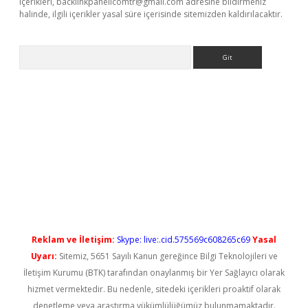
içerikleri,
backlinkpanelicomtr@gmail.com
adresine bildirmeniz
halinde, ilgili içerikler yasal süre içerisinde sitemizden kaldırılacaktır.
Arama
Reklam ve İletişim:
Skype: live:.cid.575569c608265c69
Yasal
Uyarı:
Sitemiz, 5651 Sayılı Kanun gereğince Bilgi Teknolojileri ve
İletişim Kurumu (BTK) tarafından onaylanmış bir Yer Sağlayıcı olarak
hizmet vermektedir. Bu nedenle, sitedeki içerikleri proaktif olarak
denetleme veya araştırma yükümlülüğümüz bulunmamaktadır.