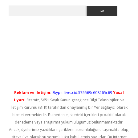
Arama
iriş
Reklam ve İletişim:
Skype: live:.cid.575569c608265c69
Yasal
Uyarı:
Sitemiz, 5651 Sayılı Kanun gereğince Bilgi Teknolojileri ve
İletişim Kurumu (BTK) tarafından onaylanmış bir Yer Sağlayıcı olarak
hizmet vermektedir. Bu nedenle, sitedeki içerikleri proaktif olarak
denetleme veya araştırma yükümlülüğümüz bulunmamaktadır.
Ancak, üyelerimiz yazdıkları içeriklerin sorumluluğunu taşımakta olup,
siteye üye olarak bu sorumluluğu kabul etmiş sayılırlar. Bu internet