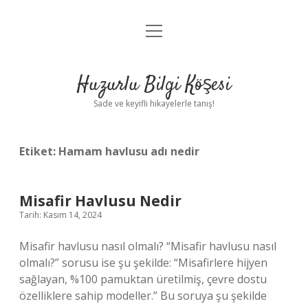
menüyü
Anasayfa
aç
Gizlilik Politikası
Huzurlu Bilgi Köşesi
Yasal Uyarı
Sade ve keyifli hikayelerle tanış!
Hakkımızda
Etiket:
Hamam havlusu adı nedir
Misafir Havlusu Nedir
Tarih: Kasım 14, 2024
Misafir havlusu nasıl olmalı? “Misafir havlusu nasıl
olmalı?” sorusu ise şu şekilde: “Misafirlere hijyen
sağlayan, %100 pamuktan üretilmiş, çevre dostu
özelliklere sahip modeller.” Bu soruya şu şekilde