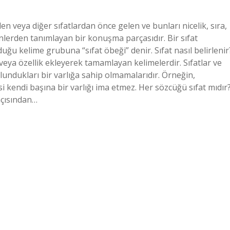
den veya diğer sıfatlardan önce gelen ve bunları nicelik, sıra,
yönlerden tanımlayan bir konuşma parçasıdır. Bir sıfat
uğu kelime grubuna “sıfat öbeği” denir. Sıfat nasıl belirlenir
k veya özellik ekleyerek tamamlayan kelimelerdir. Sıfatlar ve
ulundukları bir varlığa sahip olmamalarıdır. Örneğin,
esi kendi başına bir varlığı ima etmez. Her sözcüğü sıfat mıdır
 açısından…