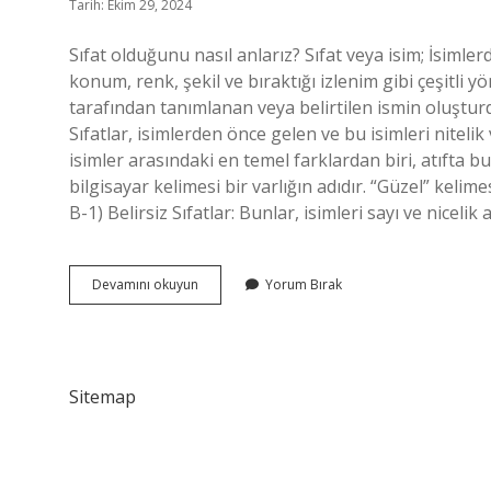
Tarih: Ekim 29, 2024
Sıfat olduğunu nasıl anlarız? Sıfat veya isim; İsimler
konum, renk, şekil ve bıraktığı izlenim gibi çeşitli 
tarafından tanımlanan veya belirtilen ismin oluşturd
Sıfatlar, isimlerden önce gelen ve bu isimleri niteli
isimler arasındaki en temel farklardan biri, atıfta b
bilgisayar kelimesi bir varlığın adıdır. “Güzel” kelim
B-1) Belirsiz Sıfatlar: Bunlar, isimleri sayı ve nicelik
Bir
Devamını okuyun
Yorum Bırak
Sözcüğü
Sıfat
Olduğunu
Nasıl
Anlarız
Sitemap