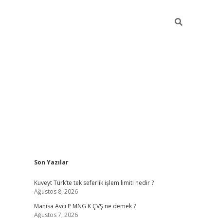
Sidebar
Son Yazılar
ilbet giriş
Kuveyt Türk’te tek seferlik işlem limiti nedir ?
Ağustos 8, 2026
Manisa Avcı P MNG K ÇVŞ ne demek ?
Ağustos 7, 2026